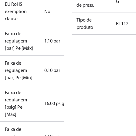
G
EU RoHS
de press.
exemption
No
clause
Tipo de
RT112
produto
Faixa de
regulagem
1.10 bar
[bar] Pe [Máx]
Faixa de
regulagem
0.10 bar
[bar] Pe [Mín]
Faixa de
regulagem
16.00 psig
[psig] Pe
[Máx]
Faixa de