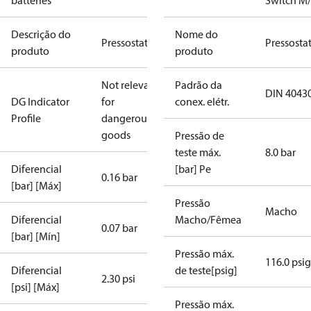
batteries
Switch M
Descrição do
Nome do
Pressostato
Pressosta
produto
produto
Not relevant
Padrão da
DIN 4043
DG Indicator
for
conex. elétr.
Profile
dangerous
goods
Pressão de
teste máx.
8.0 bar
Diferencial
[bar] Pe
0.16 bar
[bar] [Máx]
Pressão
Macho
Diferencial
Macho/Fêmea
0.07 bar
[bar] [Mín]
Pressão máx.
116.0 psig
Diferencial
de teste[psig]
2.30 psi
[psi] [Máx]
Pressão máx.