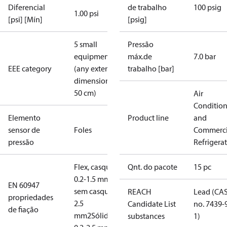
Diferencial
de trabalho
100 psig
1.00 psi
[psi] [Mín]
[psig]
5 small
Pressão
equipment
máx.de
7.0 bar
EEE category
(any external
trabalho [bar]
dimension <
50 cm)
Air
Conditio
Elemento
Product line
and
sensor de
Foles
Commerci
pressão
Refrigera
Flex, casquilhos:
Qnt. do pacote
15 pc
0.2-1.5 mm2
Flex,
EN 60947
sem casquilhos: 0.2-
REACH
Lead (CA
propriedades
2.5
Candidate List
no. 7439-
de fiação
mm2
Sólido/torcido:
substances
1)