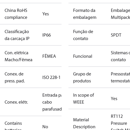
China RoHS
Formato da
Embalag
Yes
compliance
embalagem
Multipac
Classificação
Função de
IP66
SPDT
da carcaça IP
contato
Con. elétrica
Sistemas 
FÊMEA
Funcional
Macho/Fêmea
contato
Conex. de
Grupo de
Pressosta
ISO 228-1
press. pad.
produtos
termostat
Entrada para
In scope of
Yes
Conex. elétr.
cabo
WEEE
parafusado
RT112
Material
Contains
Pressure
No
Description