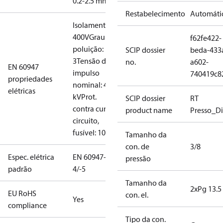
0.2-2.5 mm2
Restabelecimento
Automáti
Isolamento:
400V
Grau de
f62fe422-
poluição:
SCIP dossier
beda-433
3
Tensão de
no.
a602-
EN 60947
impulso
740419c8
propriedades
nominal: 4
elétricas
kV
Prot.
SCIP dossier
RT
contra curto-
product name
Presso_Di
circuito,
fusível: 10A
Tamanho da
con. de
3/8
Espec. elétrica
EN 60947-
pressão
padrão
4/-5
Tamanho da
2xPg 13.5
EU RoHS
con. el.
Yes
compliance
Tipo da con.