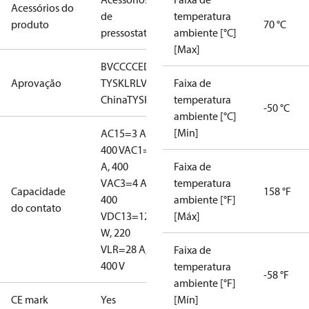
Acessórios do
de
temperatura
produto
70 °C
pressostatos
ambiente [°C]
[Max]
BV
CCC
CE
DNV
EAC
GL
LLC CDC EURO-
Aprovação
TYSK
LR
LVD
NKK
Faixa de
RINA
RMRS
RoHS
RoHS
China
TYSK
temperatura
-50 °C
ambiente [°C]
[Min]
AC15=3 A,
400 V
AC1=10
A, 400
Faixa de
V
AC3=4 A,
temperatura
Capacidade
158 °F
400
ambiente [°F]
do contato
V
DC13=12
[Máx]
W, 220
V
LR=28 A,
Faixa de
400 V
temperatura
-58 °F
ambiente [°F]
CE mark
Yes
[Mín]