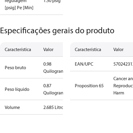
regulagem
1.50 psig
[psig] Pe [Mín]
Especificações gerais do produto
Característica
Valor
Característica
Valor
0.98
EAN/UPC
57024231
Peso bruto
Quilograma
Cancer a
0.87
Proposition 65
Reproduc
Peso líquido
Quilograma
Harm
Volume
2.685 Litro