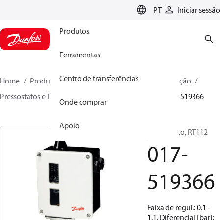
LANGUAGE
PT
Iniciar sessão
Produtos
Ferramentas
Centro de transferências
Home
Produtos
Soluções climáticas para refrigeração
Pressostatos e Termostatos
Pressostatos
RT
017-519366
Onde comprar
Apoio
Pressostato, RT112
017-
519366
Faixa de regul.: 0.1 -
1.1, Diferencial [bar]: