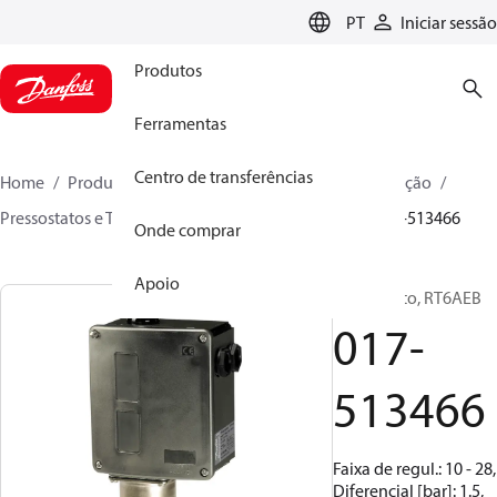
LANGUAGE
PT
Iniciar sessão
Produtos
Ferramentas
Centro de transferências
Home
Produtos
Soluções climáticas para refrigeração
Pressostatos e Termostatos
Pressostatos
RT
017-513466
Onde comprar
Apoio
Pressostato, RT6AEB
017-
513466
Faixa de regul.: 10 - 28,
Diferencial [bar]: 1.5,