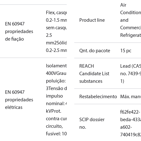
Air
Flex, casquilhos:
Conditio
0.2-1.5 mm2
Flex,
Product line
and
EN 60947
sem casquilhos: 0.2-
Commerci
propriedades
2.5
Refrigera
de fiação
mm2
Sólido/torcido:
0.2-2.5 mm2
Qnt. do pacote
15 pc
Isolamento:
REACH
Lead (CA
400V
Grau de
Candidate List
no. 7439-
poluição:
substances
1)
3
Tensão de
EN 60947
impulso
Restabelecimento
Máx. man
propriedades
nominal: 4
elétricas
kV
Prot.
f62fe422-
contra curto-
SCIP dossier
beda-433
circuito,
no.
a602-
fusível: 10A
740419c8