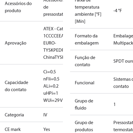
Acessórios do
de
temperatura
produto
-4 °F
pressostatos
ambiente [°F]
[Mín]
ATEX - Cat. 2 - Zone
1
CCC
CE
EAC
LLC CDC
Formato da
Embalag
Aprovação
EURO-
embalagem
Multipac
TYSK
PED
RMRS
RoHS
RoHS
China
TYSK
Função de
SPDT our
contato
Ci=0.5
nF
Ii=0.5
Sistemas 
Capacidade
Funcional
A
Li=0.2
contato
do contato
uH
Pi=1
W
Ui=29 V
Grupo de
1
fluido
Categoria
IV
Grupo de
Pressosta
CE mark
Yes
produtos
termostat