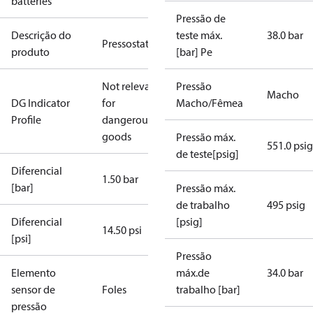
batteries
Pressão de
Descrição do
teste máx.
38.0 bar
Pressostato
produto
[bar] Pe
Not relevant
Pressão
Macho
DG Indicator
for
Macho/Fêmea
Profile
dangerous
goods
Pressão máx.
551.0 psig
de teste[psig]
Diferencial
1.50 bar
[bar]
Pressão máx.
de trabalho
495 psig
Diferencial
[psig]
14.50 psi
[psi]
Pressão
Elemento
máx.de
34.0 bar
sensor de
Foles
trabalho [bar]
pressão