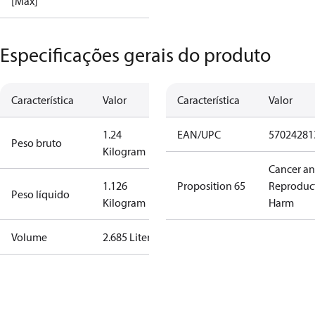
[Máx]
Especificações gerais do produto
Característica
Valor
Característica
Valor
1.24
EAN/UPC
57024281
Peso bruto
Kilogram
Cancer a
1.126
Proposition 65
Reproduc
Peso líquido
Kilogram
Harm
Volume
2.685 Liter