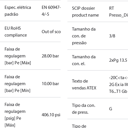
Espec. elétrica
EN 60947-
SCIP dossier
RT
padrão
4/-5
product name
Presso_Di
EU RoHS
Tamanho da
Out of scope
compliance
con. de
3/8
pressão
Faixa de
regulagem
28.00 bar
Tamanho da
2xPg 13.5
[bar] Pe [Máx]
con. el.
Faixa de
-20C<ta<
Texto de
regulagem
10.00 bar
2G Ex ia II
vendas ATEX
[bar] Pe [Mín]
T6...T1 Gb
Faixa de
Tipo da con.
G
regulagem
de press.
406.10 psig
[psig] Pe
[Máx]
Tipo de