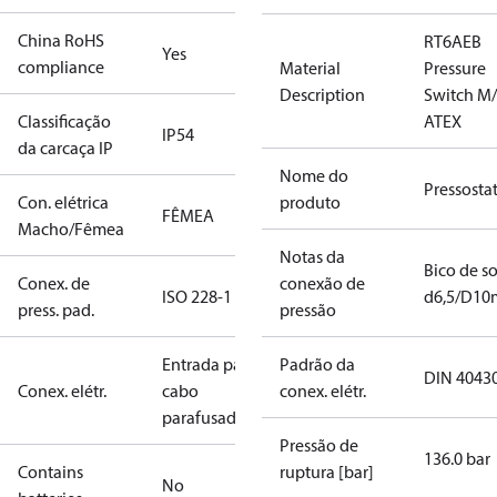
China RoHS
RT6AEB
Yes
compliance
Material
Pressure
Description
Switch M
Classificação
ATEX
IP54
da carcaça IP
Nome do
Pressosta
Con. elétrica
produto
FÊMEA
Macho/Fêmea
Notas da
Bico de s
Conex. de
conexão de
ISO 228-1
d6,5/D1
press. pad.
pressão
Entrada para
Padrão da
DIN 4043
Conex. elétr.
cabo
conex. elétr.
parafusado
Pressão de
136.0 bar
Contains
ruptura [bar]
No