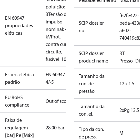
Restabelecimento
Máx. man
poluição:
3
Tensão de
f62fe422-
EN 60947
impulso
SCIP dossier
beda-433
propriedades
nominal: 4
no.
a602-
elétricas
kV
Prot.
740419c8
contra curto-
circuito,
SCIP dossier
RT
fusível: 10A
product name
Presso_Di
Espec. elétrica
EN 60947-
Tamanho da
padrão
4/-5
con. de
12 x 1.5
pressão
EU RoHS
Out of scope
compliance
Tamanho da
2xPg 13.5
con. el.
Faixa de
regulagem
28.00 bar
Tipo da con.
M
[bar] Pe [Máx]
de press.