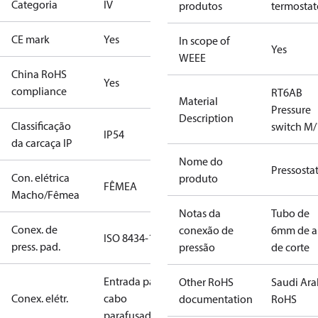
Categoria
IV
produtos
termostat
CE mark
Yes
In scope of
Yes
WEEE
China RoHS
Yes
compliance
RT6AB
Material
Pressure
Description
Classificação
switch M/
IP54
da carcaça IP
Nome do
Pressosta
Con. elétrica
produto
FÊMEA
Macho/Fêmea
Notas da
Tubo de
Conex. de
conexão de
6mm de a
ISO 8434-1
press. pad.
pressão
de corte
Entrada para
Other RoHS
Saudi Ara
Conex. elétr.
cabo
documentation
RoHS
parafusado