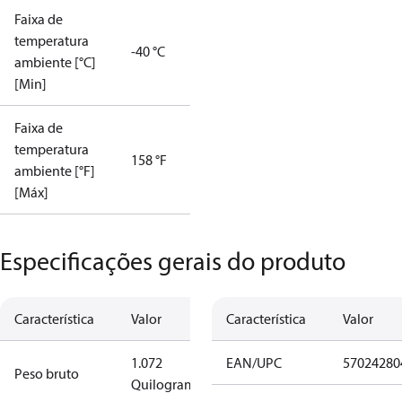
Faixa de
temperatura
-40 °C
ambiente [°C]
[Min]
Faixa de
temperatura
158 °F
ambiente [°F]
[Máx]
Especificações gerais do produto
Característica
Valor
Característica
Valor
1.072
EAN/UPC
57024280
Peso bruto
Quilograma