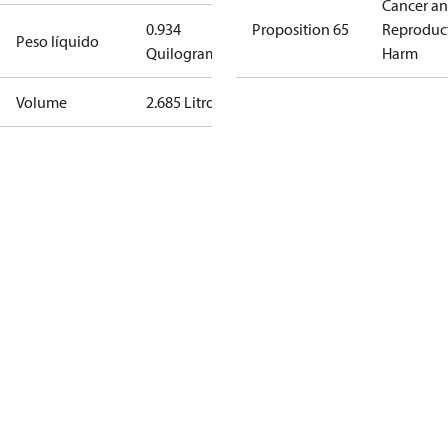
Cancer a
0.934
Proposition 65
Reproduc
Peso líquido
Quilograma
Harm
Volume
2.685 Litro