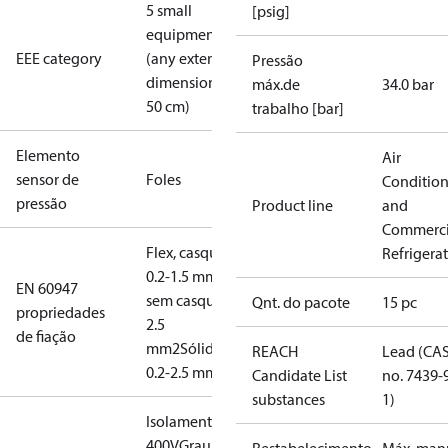
5 small
[psig]
equipment
EEE category
(any external
Pressão
dimension <
máx.de
34.0 bar
50 cm)
trabalho [bar]
Elemento
Air
sensor de
Foles
Conditio
pressão
Product line
and
Commerci
Flex, casquilhos:
Refrigera
0.2-1.5 mm2
Flex,
EN 60947
sem casquilhos: 0.2-
Qnt. do pacote
15 pc
propriedades
2.5
de fiação
mm2
Sólido/torcido:
REACH
Lead (CA
0.2-2.5 mm2
Candidate List
no. 7439-
substances
1)
Isolamento:
400V
Grau de