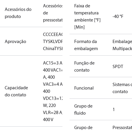
Acessórios
Faixa de
Acessórios do
de
temperatura
produto
-40 °F
pressostatos
ambiente [°F]
[Mín]
CCC
CE
EAC
LLC CDC EURO-
Aprovação
TYSK
LVD
PED
RMRS
Formato da
RoHS
RoHS
Embalag
China
TYSK
embalagem
Multipac
AC15=3 A,
Função de
SPDT
400 V
AC1=10
contato
A, 400
V
AC3=4 A,
Sistemas 
Capacidade
Funcional
400
contato
do contato
V
DC13=12
W, 220
Grupo de
1
V
LR=28 A,
fluido
400 V
Grupo de
Pressosta