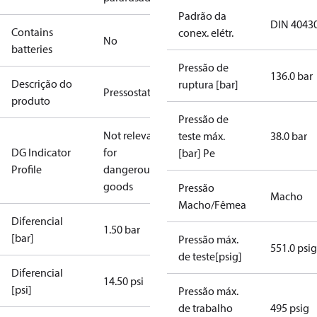
Padrão da
DIN 4043
Contains
conex. elétr.
No
batteries
Pressão de
136.0 bar
Descrição do
ruptura [bar]
Pressostato
produto
Pressão de
Not relevant
teste máx.
38.0 bar
DG Indicator
for
[bar] Pe
Profile
dangerous
goods
Pressão
Macho
Macho/Fêmea
Diferencial
1.50 bar
[bar]
Pressão máx.
551.0 psig
de teste[psig]
Diferencial
14.50 psi
[psi]
Pressão máx.
de trabalho
495 psig