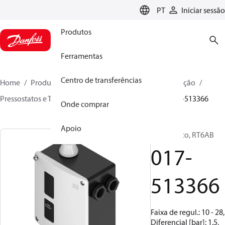
LANGUAGE
PT
Iniciar sessão
Produtos
Ferramentas
Centro de transferências
Home
Produtos
Soluções climáticas para refrigeração
Pressostatos e Termostatos
Pressostatos
RT
017-513366
Onde comprar
Apoio
Pressostato, RT6AB
017-
513366
Faixa de regul.: 10 - 28,
Diferencial [bar]: 1.5,