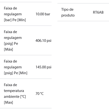
Faixa de
Tipo de
RT6AB
regulagem
10.00 bar
produto
[bar] Pe [Mín]
Faixa de
regulagem
406.10 psig
[psig] Pe
[Máx]
Faixa de
regulagem
145.00 psig
[psig] Pe [Mín]
Faixa de
temperatura
70 °C
ambiente [°C]
[Max]