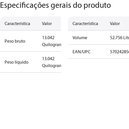
Especificações gerais do produto
Característica
Valor
Característica
Valor
13.042
Volume
52.756 Lit
Peso bruto
Quilograma
EAN/UPC
57024285
13.042
Peso líquido
Quilograma