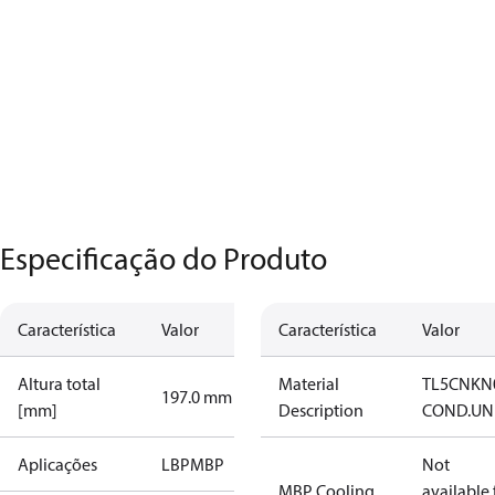
Especificação do Produto
Característica
Valor
Característica
Valor
Altura total
Material
TL5CNKN
197.0 mm
[mm]
Description
COND.UN
Aplicações
LBP
MBP
Not
MBP Cooling
available 