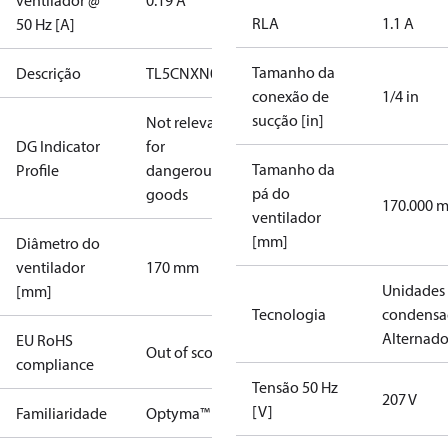
ventilador @
0.19 A
RLA
1.1 A
50 Hz [A]
Tamanho da
Descrição
TL5CNXN0
conexão de
1/4 in
sucção [in]
Not relevant
DG Indicator
for
Tamanho da
Profile
dangerous
pá do
goods
170.000 
ventilador
[mm]
Diâmetro do
ventilador
170 mm
Unidades
[mm]
Tecnologia
condensa
Alternad
EU RoHS
Out of scope
compliance
Tensão 50 Hz
207 V
[V]
Familiaridade
Optyma™