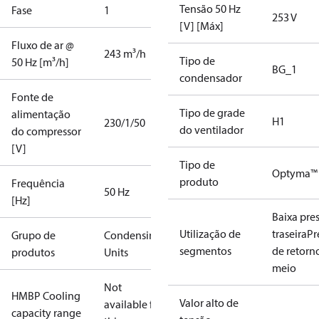
Tensão 50 Hz
Fase
1
253 V
[V] [Máx]
Fluxo de ar @
243 m³/h
Tipo de
50 Hz [m³/h]
BG_1
condensador
Fonte de
Tipo de grade
alimentação
H1
230/1/50
do ventilador
do compressor
[V]
Tipo de
Optyma™
produto
Frequência
50 Hz
[Hz]
Baixa pre
Utilização de
traseira
Pr
Grupo de
Condensing
segmentos
de retorn
produtos
Units
meio
Not
HMBP Cooling
Valor alto de
available for
capacity range