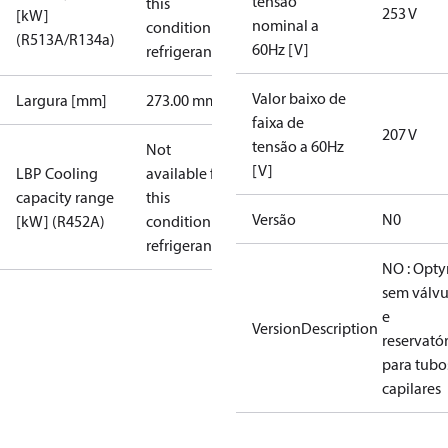
tensão
this
253 V
[kW]
nominal a
condition /
(R513A/R134a)
60Hz [V]
refrigerant
Valor baixo de
Largura [mm]
273.00 mm
faixa de
207 V
tensão a 60Hz
Not
[V]
LBP Cooling
available for
capacity range
this
Versão
N0
[kW] (R452A)
condition /
refrigerant
NO : Opt
sem válvu
e
VersionDescription
reservató
para tubo
capilares