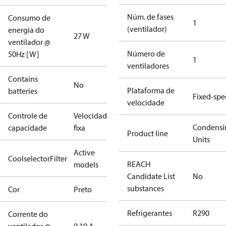
Núm. de fases
Consumo de
1
(ventilador)
energia do
27 W
ventilador @
Número de
50Hz [W]
1
ventiladores
Contains
No
Plataforma de
batteries
Fixed-sp
velocidade
Controle de
Velocidade
Condensi
capacidade
fixa
Product line
Units
Active
CoolselectorFilter
REACH
models
Candidate List
No
substances
Cor
Preto
Refrigerantes
R290
Corrente do