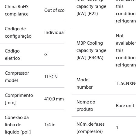
capacity range
this
China RoHS
Out of scope
[kW] (R22)
condition
compliance
refrigeran
Código de
Individual
Not
configuração
MBP Cooling
available 
capacity range
this
Código
G
[kW] (R449A)
condition
elétrico
refrigeran
Compressor
TL5CN
Model
model
TL5CNXN
number
Comprimento
410.0 mm
Nome do
[mm]
Bare unit
produto
Conexão da
Núm. de fases
linha de
1/4 in
1
(compressor)
líquido [pol.]