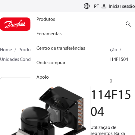
LANGUAGE
PT
Iniciar sessão
Produtos
Ferramentas
Centro de transferências
Home
Produtos
Soluções climáticas para refrigeração
Unidades Condensadoras
Optyma™
Optyma™
114F1504
Onde comprar
Apoio
TL5CNXN0
114F15
04
Utilização de
segmentos: Baixa