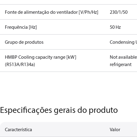
Fonte de alimentação do ventilador [V/Ph/Hz]
230/1/50
Frequência [Hz]
50 Hz
Grupo de produtos
Condensing U
HMBP Cooling capacity range [kW]
Not available 
(R513A/R134a)
refrigerant
Especificações gerais do produto
Característica
Valor