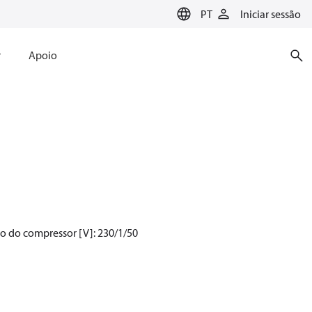
PT
Iniciar sessão
r
Apoio
ão do compressor [V]: 230/1/50