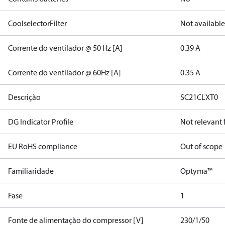
CoolselectorFilter
Not available
Corrente do ventilador @ 50 Hz [A]
0.39 A
Corrente do ventilador @ 60Hz [A]
0.35 A
Descrição
SC21CLXT0
DG Indicator Profile
Not relevant
EU RoHS compliance
Out of scope
Familiaridade
Optyma™
Fase
1
Fonte de alimentação do compressor [V]
230/1/50