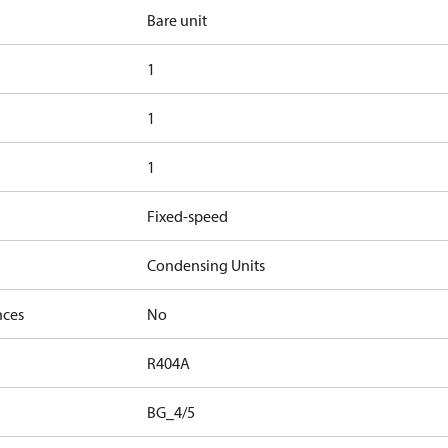
Bare unit
1
1
1
Fixed-speed
Condensing Units
nces
No
R404A
BG_4/5