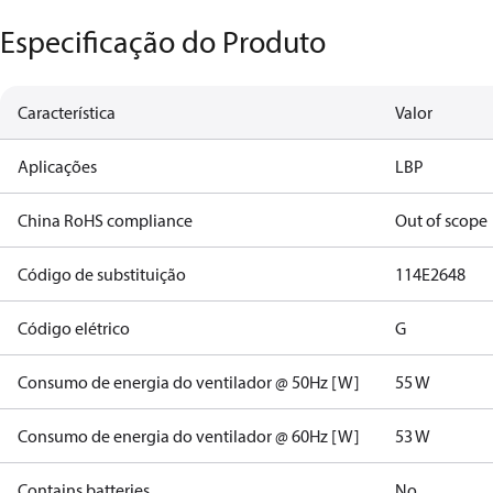
Especificação do Produto
Característica
Valor
Aplicações
LBP
China RoHS compliance
Out of scope
Código de substituição
114E2648
Código elétrico
G
Consumo de energia do ventilador @ 50Hz [W]
55 W
Consumo de energia do ventilador @ 60Hz [W]
53 W
Contains batteries
No