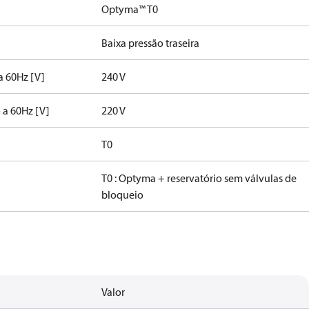
Optyma™ T0
Baixa pressão traseira
a 60Hz [V]
240 V
o a 60Hz [V]
220 V
T0
T0 : Optyma + reservatório sem válvulas de
bloqueio
Valor