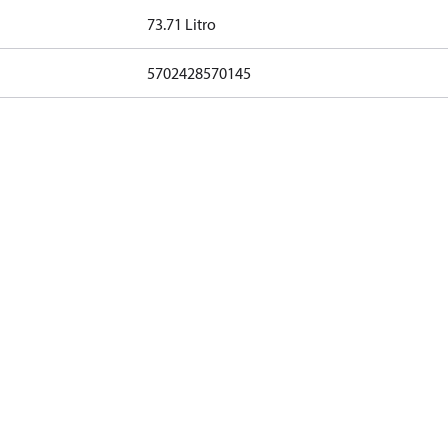
73.71 Litro
5702428570145