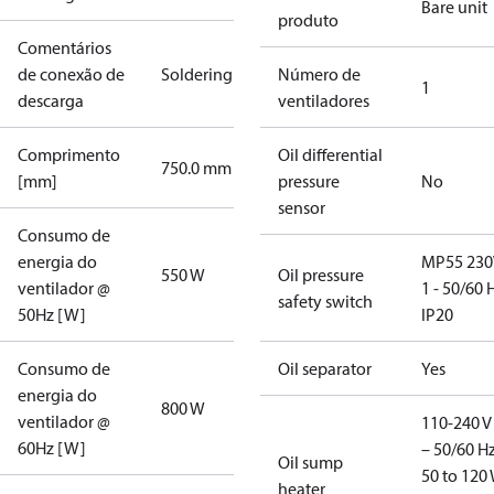
Bare unit
produto
Comentários
de conexão de
Soldering
Número de
1
descarga
ventiladores
Comprimento
Oil differential
750.0 mm
[mm]
pressure
No
sensor
Consumo de
energia do
MP55 230
550 W
Oil pressure
ventilador @
1 - 50/60 
safety switch
50Hz [W]
IP20
Consumo de
Oil separator
Yes
energia do
800 W
ventilador @
110-240 V 
60Hz [W]
– 50/60 Hz
Oil sump
50 to 120 
heater