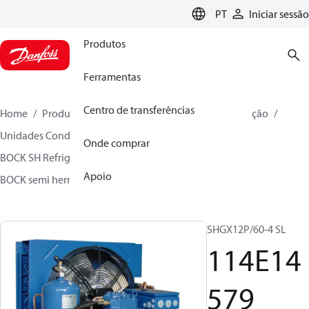
LANGUAGE
PT
Iniciar sessão
Produtos
Ferramentas
Centro de transferências
Home
Produtos
Soluções climáticas para refrigeração
Unidades Condensadoras
Onde comprar
BOCK SH Refrigerado por gás - 1 estágio
Apoio
BOCK semi hermetic SHG-L
114E14579
SHGX12P/60-4 SL
114E14
579