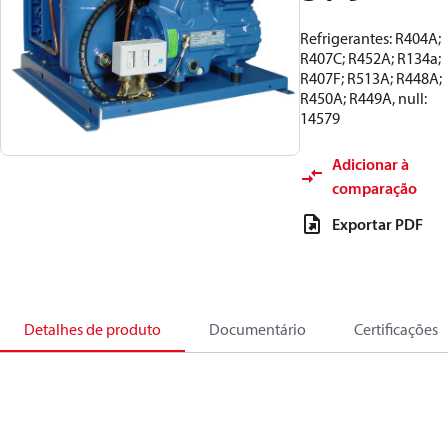
Refrigerantes: R404A;
R407C; R452A; R134a;
R407F; R513A; R448A;
R450A; R449A, null:
14579
Adicionar à
comparação
Exportar PDF
Detalhes de produto
Documentário
Certificações