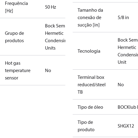
Frequência
50 Hz
Tamanho da
[Hz]
conexão de
5/8 in
sucção [in]
Bock Semi-
Grupo de
Hermetic
Bock Sem
produtos
Condensing
Hermetic
Units
Tecnologia
Condensi
Unit
Hot gas
temperature
No
Terminal box
sensor
reduced/steel
No
TB
Tipo de óleo
BOCKlub 
Tipo de
SHGX12
produto