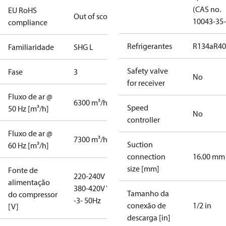
(CAS no.
EU RoHS
Out of scope
10043-35-
compliance
Refrigerantes
R134a
R4
Familiaridade
SHG L
Safety valve
Fase
3
No
for receiver
Fluxo de ar @
6300 m³/h
Speed
50 Hz [m³/h]
No
controller
Fluxo de ar @
7300 m³/h
Suction
60 Hz [m³/h]
connection
16.00 mm
size [mm]
Fonte de
220-240V D /
alimentação
380-420V Y
Tamanho da
do compressor
-3- 50Hz
conexão de
1/2 in
[V]
descarga [in]