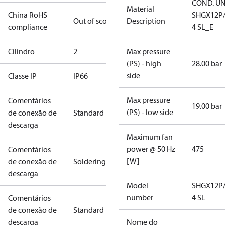
COND. UN
Material
China RoHS
SHGX12P/
Out of scope
Description
compliance
4 SL_E
Cilindro
2
Max pressure
(PS) - high
28.00 bar
side
Classe IP
IP66
Max pressure
Comentários
19.00 bar
(PS) - low side
de conexão de
Standard
descarga
Maximum fan
power @ 50 Hz
475
Comentários
[W]
de conexão de
Soldering
descarga
Model
SHGX12P/
number
4 SL
Comentários
de conexão de
Standard
descarga
Nome do