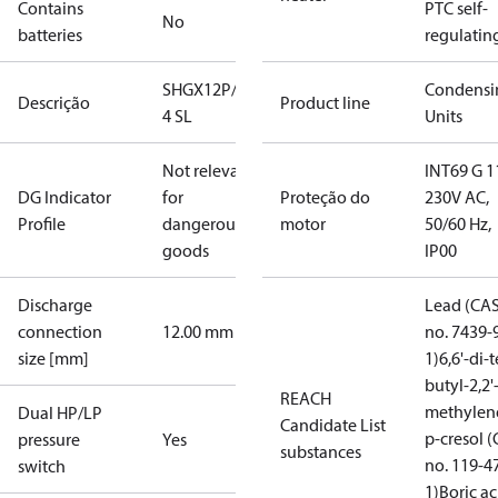
Contains
PTC self-
No
batteries
regulatin
SHGX12P/60-
Condensi
Descrição
Product line
4 SL
Units
Not relevant
INT69 G 1
DG Indicator
for
Proteção do
230V AC,
Profile
dangerous
motor
50/60 Hz,
goods
IP00
Discharge
Lead (CA
connection
12.00 mm
no. 7439-
size [mm]
1)
6,6'-di-t
butyl-2,2'
REACH
methylen
Dual HP/LP
Candidate List
p-cresol 
pressure
Yes
substances
no. 119-4
switch
1)
Boric ac