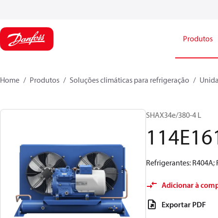
Produtos
Home
Produtos
Soluções climáticas para refrigeração
Unid
SHAX34e/380-4 L
114E16
Refrigerantes: R404A; 
Adicionar à com
Exportar PDF