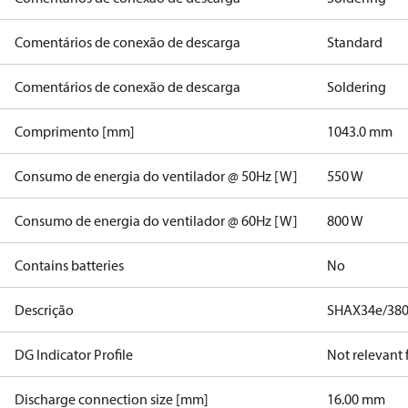
Comentários de conexão de descarga
Standard
Comentários de conexão de descarga
Soldering
Comprimento [mm]
1043.0 mm
Consumo de energia do ventilador @ 50Hz [W]
550 W
Consumo de energia do ventilador @ 60Hz [W]
800 W
Contains batteries
No
Descrição
SHAX34e/380
DG Indicator Profile
Not relevant
Discharge connection size [mm]
16.00 mm