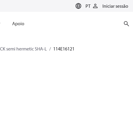
PT
Iniciar sessão
r
Apoio
CK semi hermetic SHA-L
114E16121