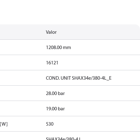
Valor
1208.00 mm
16121
COND. UNIT SHAX34e/380-4L_E
28.00 bar
19.00 bar
 [W]
530
SHAX34e/380-4 L