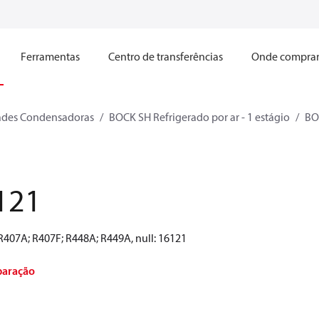
Ferramentas
Centro de transferências
Onde compra
ades Condensadoras
BOCK SH Refrigerado por ar - 1 estágio
BO
121
R407A; R407F; R448A; R449A, null: 16121
paração