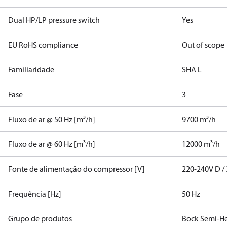
Dual HP/LP pressure switch
Yes
EU RoHS compliance
Out of scope
Familiaridade
SHA L
Fase
3
Fluxo de ar @ 50 Hz [m³/h]
9700 m³/h
Fluxo de ar @ 60 Hz [m³/h]
12000 m³/h
Fonte de alimentação do compressor [V]
220-240V D / 
Frequência [Hz]
50 Hz
Grupo de produtos
Bock Semi-He