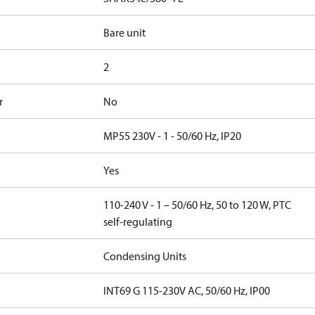
Bare unit
2
r
No
MP55 230V - 1 - 50/60 Hz, IP20
Yes
110-240 V - 1 – 50/60 Hz, 50 to 120 W, PTC
self-regulating
Condensing Units
INT69 G 115-230V AC, 50/60 Hz, IP00