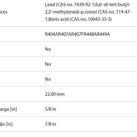
Lead (CAS no. 7439-92-1)
6,6'-di-tert-butyl-
nces
2,2'-methylenedi-p-cresol (CAS no. 119-47-
1)
Boric acid (CAS no. 10043-35-3)
R404A
R407A
R407F
R448A
R449A
No
No
No
]
22.00 mm
rga [in]
5/8 in
o [in]
7/8 in