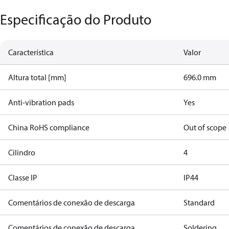
Especificação do Produto
Característica
Valor
Altura total [mm]
696.0 mm
Anti-vibration pads
Yes
China RoHS compliance
Out of scope
Cilindro
4
Classe IP
IP44
Comentários de conexão de descarga
Standard
Comentários de conexão de descarga
Soldering