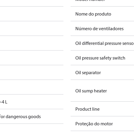
Nome do produto
Número de ventiladores
Oil differential pressure senso
Oil pressure safety switch
Oil separator
Oil sump heater
-4 L
Product line
 for dangerous goods
Proteção do motor