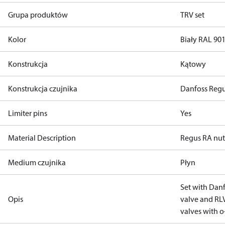
Grupa produktów
TRV set
Kolor
Biały RAL 90
Konstrukcja
Kątowy
Konstrukcja czujnika
Danfoss Reg
Limiter pins
Yes
Material Description
Regus RA nut
Medium czujnika
Płyn
Set with Danf
Opis
valve and RLV
valves with o-