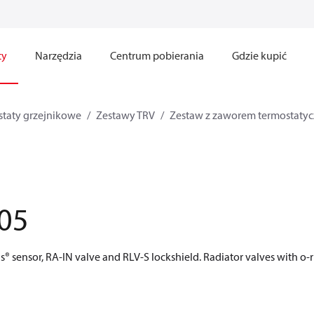
ty
Narzędzia
Centrum pobierania
Gdzie kupić
taty grzejnikowe
Zestawy TRV
Zestaw z zaworem termostatyc
05
® sensor, RA-IN valve and RLV-S lockshield. Radiator valves with o-ri