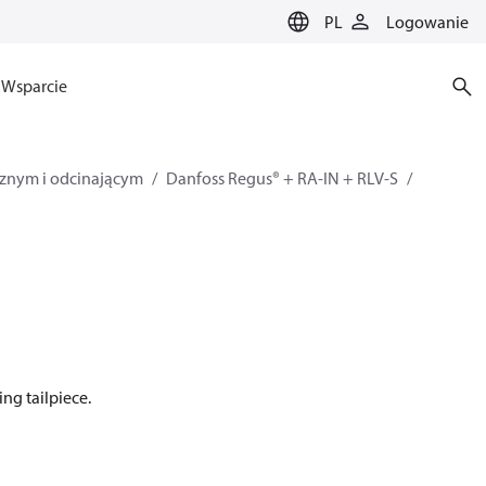
PL
Logowanie
Wsparcie
znym i odcinającym
Danfoss Regus® + RA-IN + RLV-S
ng tailpiece.