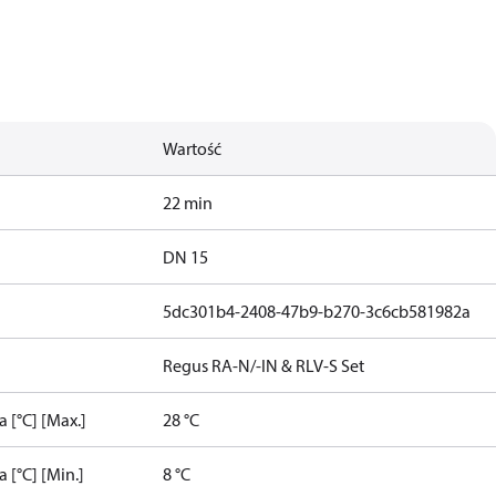
Wartość
22 min
DN 15
5dc301b4-2408-47b9-b270-3c6cb581982a
Regus RA-N/-IN & RLV-S Set
 [°C] [Max.]
28 °C
 [°C] [Min.]
8 °C