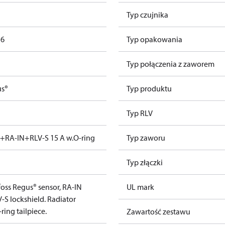
Typ czujnika
16
Typ opakowania
Typ połączenia z zaworem
us®
Typ produktu
Typ RLV
+RA-IN+RLV-S 15 A w.O-ring
Typ zaworu
Typ złączki
oss Regus® sensor, RA-IN
UL mark
-S lockshield. Radiator
ring tailpiece.
Zawartość zestawu