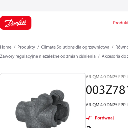
Produk
Home
Produkty
Climate Solutions dla ogrzewnictwa
Równow
Zawory regulacyjne niezależne od zmian ciśnienia
Akcesoria d
AB-QM 4.0 DN25 EPP i
003Z78
AB-QM 4.0 DN25 EPP i
Porównaj