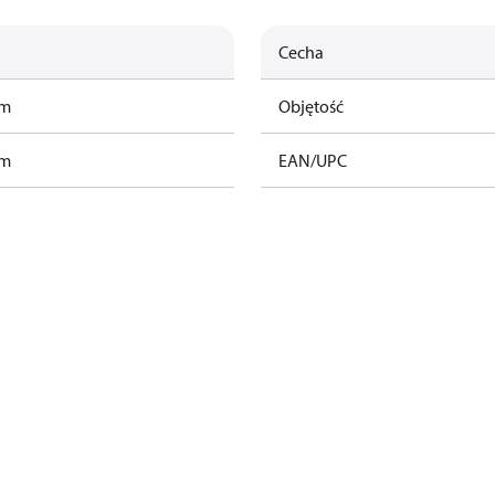
Cecha
am
Objętość
am
EAN/UPC