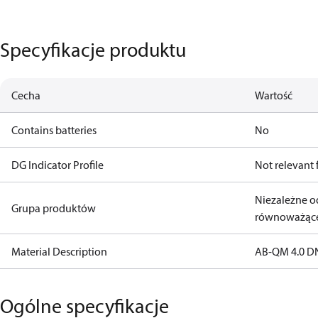
Specyfikacje produktu
Cecha
Wartość
Contains batteries
No
DG Indicator Profile
Not relevant
Niezależne o
Grupa produktów
równoważące 
Material Description
AB-QM 4.0 DN
Ogólne specyfikacje