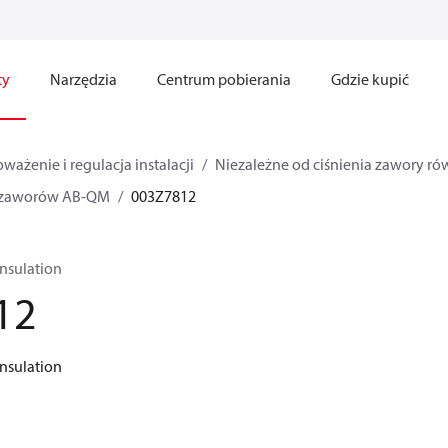
ty
Narzędzia
Centrum pobierania
Gdzie kupić
ażenie i regulacja instalacji
Niezależne od ciśnienia zawory r
o zaworów AB-QM
003Z7812
nsulation
12
nsulation