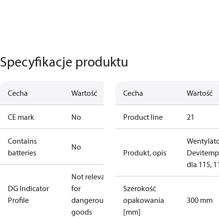
Specyfikacje produktu
Cecha
Wartość
Cecha
Wartość
CE mark
No
Product line
21
Contains
Wentylat
No
batteries
Produkt, opis
Devitemp
dla 115, 
Not relevant
DG Indicator
for
Szerokość
Profile
dangerous
opakowania
300 mm
goods
[mm]