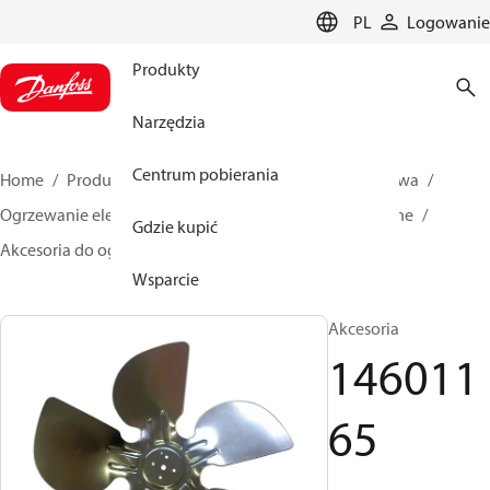
LANGUAGE
PL
Logowanie
Produkty
Narzędzia
Centrum pobierania
Home
Produkty
Climate Solutions dla ogrzewnictwa
Ogrzewanie elektryczne
DEVI Ogrzewanie elektryczne
Gdzie kupić
Akcesoria do ogrzewania elektrycznego
14601165
Wsparcie
Akcesoria
146011
65