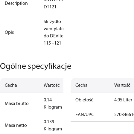
Description
DT121
Skrzydło
wentylatora
Opis
do DEVItemp
115 –121
Ogólne specyfikacje
Cecha
Wartość
Cecha
Wartość
0.14
Objętość
4.95 Liter
Masa brutto
Kilogram
EAN/UPC
57034661
0.139
Masa netto
Kilogram