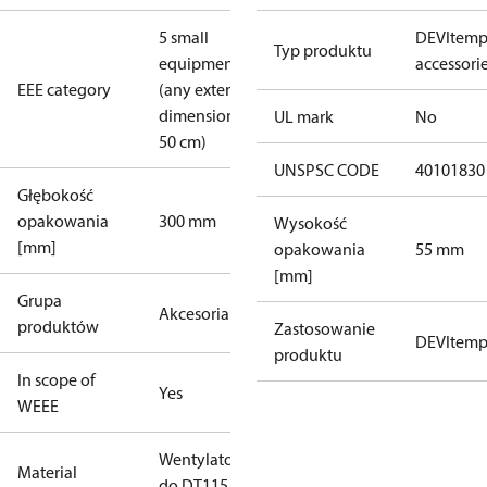
5 small
DEVItem
Typ produktu
equipment
accessori
EEE category
(any external
dimension <
UL mark
No
50 cm)
UNSPSC CODE
40101830
Głębokość
opakowania
300 mm
Wysokość
[mm]
opakowania
55 mm
[mm]
Grupa
Akcesoria
produktów
Zastosowanie
DEVItem
produktu
In scope of
Yes
WEEE
Wentylator
Material
do DT115 -