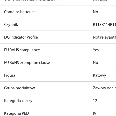
Contains batteries
No
Czynnik
R113
R114
R1
DG Indicator Profile
Not relevant
EU RoHS compliance
Yes
EU RoHS exemption clause
No
Figura
Kątowy
Grupa produktów
Zawory odcin
Kategoria cieczy
1
2
Kategoria PED
IV