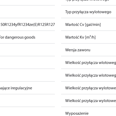
Typ przyłącza wylotowego
150
R1234yf
R1234ze(E)
R125
R1270
R1336mzz(Z)
Wartość Cv [gal/min]
R134a
R152a
R170
R22
 for dangerous goods
Wartość Kv [m³/h]
Wersja zaworu
Wielkość przyłącza wlotowego
Wielkość przyłącza wlotowe
ające iregulacyjne
Wielkość przyłącza wylotowe
Wielkość przyłącza wylotow
Wyposażenie