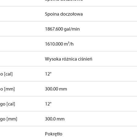
Spoina doczołowa
R227ea
R23
R236fa
R245fa
1867.600 gal/min
R290
R32
R401A
R402A
R402B
R404A
R407A
R
1610.000 m³/h
Wysoka różnica ciśnień
 [cal]
12"
go [mm]
300.00 mm
go [cal]
12"
ego [mm]
300.0 mm
Pokrętło