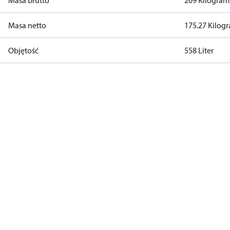
Masa brutto
209 Kilogram
Masa netto
175.27 Kilog
Objętość
558 Liter