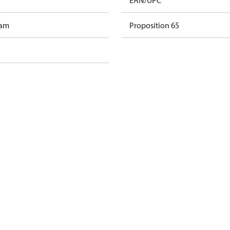
EAN/UPC
ram
Proposition 65