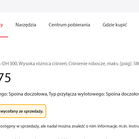
ty
Narzędzia
Centrum pobierania
Gdzie kupić
DH 300, Wysoka różnica ciśnień, Ciśnienie robocze, maks. [psig]: 58
75
ego: Spoina doczołowa, Typ przyłącza wylotowego: Spoina doczoło
 wycofany ze sprzedaży.
dostępny w sprzedaży, ale nadal można znaleźć o nim informacje, m.in. instruk