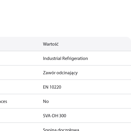
Wartość
Industrial Refrigeration
Zawór odcinający
EN 10220
nces
No
SVA-DH 300
Spoina doczołowa