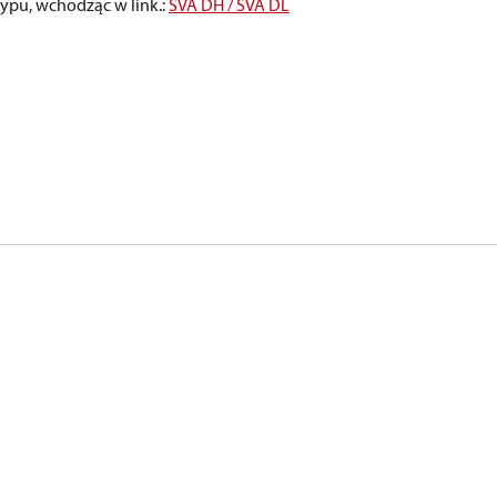
ypu, wchodząc w link.
:
SVA DH / SVA DL