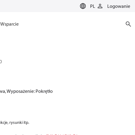
PL
Logowanie
Wsparcie
0
wa, Wyposażenie: Pokrętło
cje, rysunki itp.