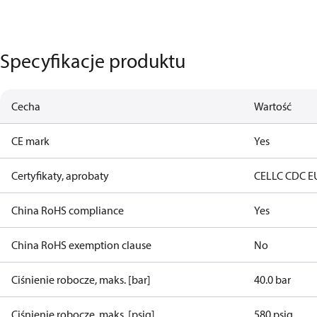
Specyfikacje produktu
Cecha
Wartość
CE mark
Yes
Certyfikaty, aprobaty
CE
LLC CDC E
China RoHS compliance
Yes
China RoHS exemption clause
No
Ciśnienie robocze, maks. [bar]
40.0 bar
Ciśnienie robocze, maks. [psig]
580 psig