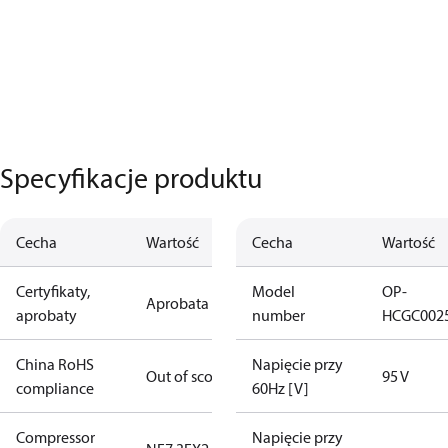
Specyfikacje produktu
Cecha
Wartość
Cecha
Wartość
Certyfikaty,
Model
OP-
Aprobata UL
aprobaty
number
HCGC002
China RoHS
Napięcie przy
Out of scope
95 V
compliance
60Hz [V]
Compressor
Napięcie przy