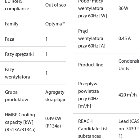
Pobór mocy
EU RoHS
Out of scope
wentylatora
36 W
compliance
przy 60Hz [W]
Family
Optyma™
Prąd
wentylatora
0.45 A
Faza
1
przy 60Hz [A]
Fazy sprężarki
1
Condensi
Product line
Units
Fazy
1
wentylatora
Przepływ
powietrza
Grupa
Agregaty
420 m³/h
przy 60Hz
produktów
skraplające
[m³/h]
HMBP Cooling
0.49 kW
REACH
Lead (CA
capacity [kW]
(R134a)
Candidate List
no. 7439-
(R513A/R134a)
substances
1)