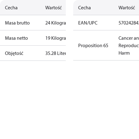
Cecha
Wartość
Cecha
Wartość
Masa brutto
24 Kilogram
EAN/UPC
57024284
Masa netto
19 Kilogram
Cancer a
Proposition 65
Reproduc
Harm
Objętość
35.28 Liter