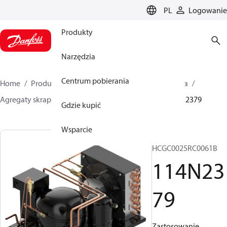
LANGUAGE
PL
Logowanie
Produkty
Narzędzia
Centrum pobierania
Home
Produkty
Climate Solutions dla chłodnictwa
Agregaty skraplające
Optyma™
Optyma™
114N2379
Gdzie kupić
Wsparcie
OP-
HCGC0025RC0061B
114N23
79
Zastosowanie