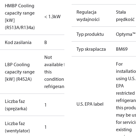
HMBP Cooling
Regulacja
Stała
capacity range
< 1.3kW
wydajności
prędkość
[kW]
(R513A/R134a)
Typ produktu
Optyma™
Kod zasilania
B
Typ skraplacza
BM69
Not
For
LBP Cooling
available for
installati
capacity range
this
using U.S.
[kW] (R452A)
condition /
EPA
refrigerant
restricted
refrigeran
Liczba faz
U.S. EPA label
1
this prod
(sprężarka)
may be u
for servic
Liczba faz
1
existing
(wentylator)