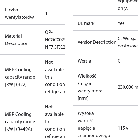
equipmen
only.
Liczba
1
wentylatorów
UL mark
Yes
OP-
Material
C : Wersja
HCGC0025RC0061B
VersionDescription
Description
dostosow
NF7.3FX.2
Wersja
C
Not
MBP Cooling
available for
Wielkość
capacity range
this
śmigła
[kW] (R22)
condition /
230.000 
wentylatora
refrigerant
[mm]
Not
Wysoka
MBP Cooling
available for
wartość
capacity range
this
napięcia
115 V
[kW] (R449A)
condition /
znamionowego
refrigerant