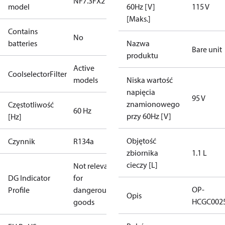
NF7.3FX2
model
60Hz [V]
115 V
[Maks.]
Contains
No
batteries
Nazwa
Bare unit
produktu
Active
CoolselectorFilter
models
Niska wartość
napięcia
95 V
znamionowego
Częstotliwość
60 Hz
przy 60Hz [V]
[Hz]
Objętość
Czynnik
R134a
zbiornika
1.1 L
cieczy [L]
Not relevant
DG Indicator
for
OP-
Profile
dangerous
Opis
HCGC002
goods