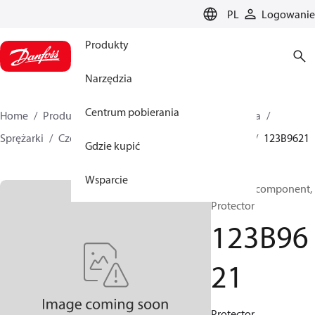
LANGUAGE
PL
Logowanie
Produkty
Narzędzia
Centrum pobierania
Home
Produkty
Climate Solutions dla chłodnictwa
Sprężarki
Części zamienne i akcesoria do sprężarek
123B9621
Gdzie kupić
Wsparcie
Electrical component,
Protector
123B96
21
Protector