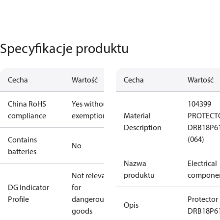
Specyfikacje produktu
Cecha
Wartość
Cecha
Wartość
China RoHS
Yes without
104399
compliance
exemptions
Material
PROTECT
Description
DRB18P6
(064)
Contains
No
batteries
Nazwa
Electrical
produktu
compone
Not relevant
DG Indicator
for
Profile
dangerous
Protector
Opis
goods
DRB18P6