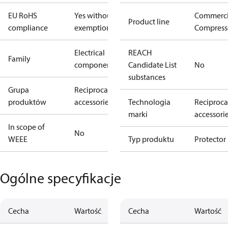
EU RoHS
Yes without
Commerci
Product line
compliance
exemptions
Compress
Electrical
REACH
Family
component
Candidate List
No
substances
Grupa
Reciprocating
produktów
accessories
Technologia
Reciproca
marki
accessori
In scope of
No
WEEE
Typ produktu
Protector
Ogólne specyfikacje
Cecha
Wartość
Cecha
Wartość