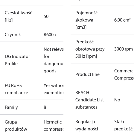
Częstotliwość
Pojemność
50
[Hz]
skokowa
6.00 cm³
[cm3]
Czynnik
R600a
Prędkość
obrotowa przy
3000 rpm
Not relevant
50Hz [rpm]
DG Indicator
for
Profile
dangerous
goods
Commerci
Product line
Compress
EU RoHS
Yes without
compliance
exemptions
REACH
Candidate List
No
substances
Family
B
Regulacja
Stała
Grupa
Hermetic
wydajności
prędkość
produktów
compressors