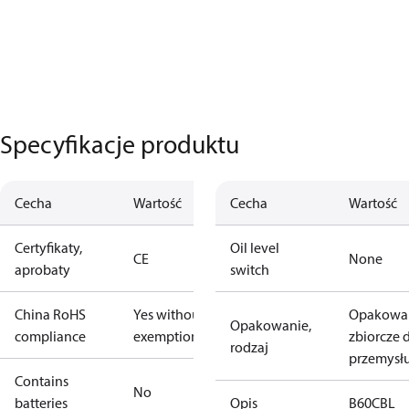
Specyfikacje produktu
Cecha
Wartość
Cecha
Wartość
Certyfikaty,
Oil level
CE
None
aprobaty
switch
China RoHS
Yes without
Opakowa
Opakowanie,
compliance
exemptions
zbiorcze 
rodzaj
przemysł
Contains
No
batteries
Opis
B60CBL