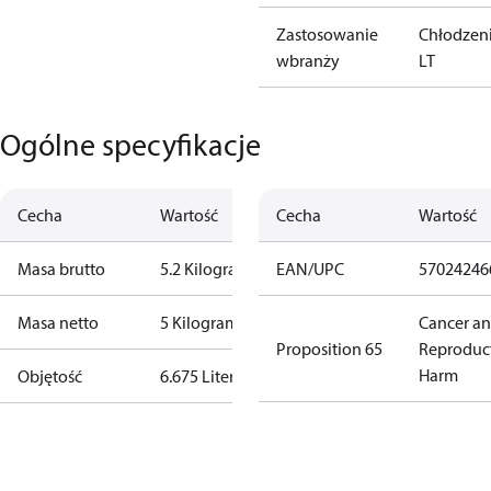
Zastosowanie
Chłodzen
wbranży
LT
Ogólne specyfikacje
Cecha
Wartość
Cecha
Wartość
Masa brutto
5.2 Kilogram
EAN/UPC
57024246
Masa netto
5 Kilogram
Cancer a
Proposition 65
Reproduc
Harm
Objętość
6.675 Liter