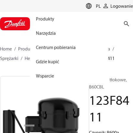
LANGUAGE
PL
Logowanie
Produkty
Narzędzia
Centrum pobierania
Home
Produkty
Climate Solutions dla chłodnictwa
Sprężarki
Hermetyczne tłokowe
B range
123F8411
Gdzie kupić
Wsparcie
Sprężarka tłokowe,
B60CBL
123F84
11
Czynnik: R600a,