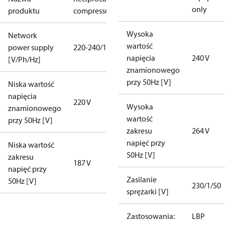
only
produktu
compressor B
Wysoka
Network
wartość
power supply
220-240/1/50
napięcia
240 V
[V/Ph/Hz]
znamionowego
przy 50Hz [V]
Niska wartość
napięcia
220 V
Wysoka
znamionowego
wartość
przy 50Hz [V]
zakresu
264 V
napięć przy
Niska wartość
50Hz [V]
zakresu
187 V
napięć przy
Zasilanie
50Hz [V]
230/1/50
sprężarki [V]
Zastosowania:
LBP