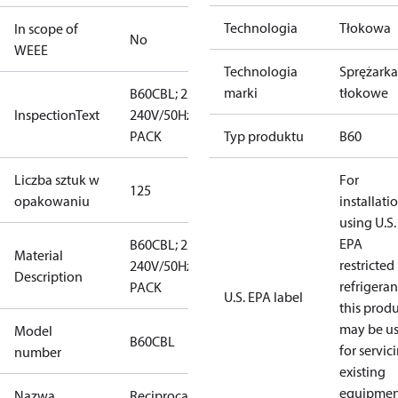
Technologia
Tłokowa
In scope of
No
WEEE
Technologia
Sprężarka
marki
tłokowe
B60CBL; 220-
InspectionText
240V/50Hz; I-
PACK
Typ produktu
B60
Liczba sztuk w
For
125
opakowaniu
installati
using U.S.
EPA
B60CBL; 220-
Material
restricted
240V/50Hz; I-
Description
refrigeran
PACK
U.S. EPA label
this prod
may be u
Model
B60CBL
for servic
number
existing
equipmen
Nazwa
Reciprocating