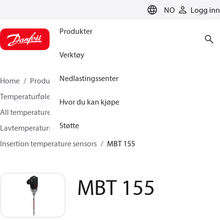
LANGUAGE
NO
Logg inn
Produkter
Verktøy
Nedlastingssenter
Home
Produkter
Sensing solutions
Temperaturfølere og Tilbehør
Hvor du kan kjøpe
All temperature sensors and transmitters
Støtte
Lavtemperatursensorer-50C til +400C
Insertion temperature sensors
MBT 155
MBT 155