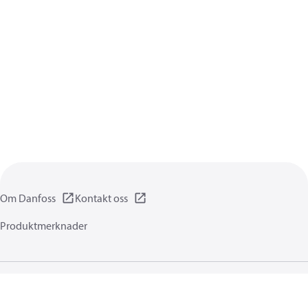
Om Danfoss
Kontakt oss
Produktmerknader
Personvernerklæring
Vilkår for bruk