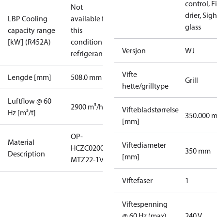
control, Fi
Not
drier, Sigh
LBP Cooling
available for
glass
capacity range
this
[kW] (R452A)
condition /
Versjon
WJ
refrigerant
Vifte
Lengde [mm]
508.0 mm
Grill
hette/grilltype
Luftflow @ 60
2900 m³/h
Viftebladstørrelse
Hz [m³/t]
350.000 
[mm]
OP-
Material
Viftediameter
HCZC0200UWJ300N
350 mm
Description
[mm]
MTZ22-1VM
Viftefaser
1
Viftespenning
@ 60 Hz (max)
240 V