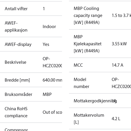
MBP Cooling
Antall vifter
1
capacity range
1.5 to 3.7
[kW] (R449A)
AWEF-
Indoor
applikasjon
MBP
Kjølekapasitet
3.55 kW
AWEF-display
Yes
[kW] (R449A)
OP-
Beskrivelse
MCC
14.7 A
HCZC0200UWJ300N
Model
OP-
Bredde [mm]
640.00 mm
number
HCZC020
Bruksområder
MBP
Mottakergodkjenning
UL
China RoHS
Out of scope
Mottakervolum
compliance
4.2 L
[L]
Compressor