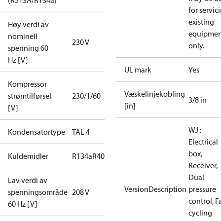
(R513A/R134a)
for servic
existing
Høy verdi av
equipmen
nominell
230 V
only.
spenning 60
Hz [V]
UL mark
Yes
Kompressor
Væskelinjekobling
strømtilførsel
230/1/60
3/8 in
[in]
[V]
WJ :
Kondensatortype
TAL 4
Electrical
box,
Kuldemidler
R134a
R404A
R448A
R449A
R452A
Receiver,
Dual
Lav verdi av
VersionDescription
pressure
spenningsområde
208 V
control, F
60 Hz [V]
cycling