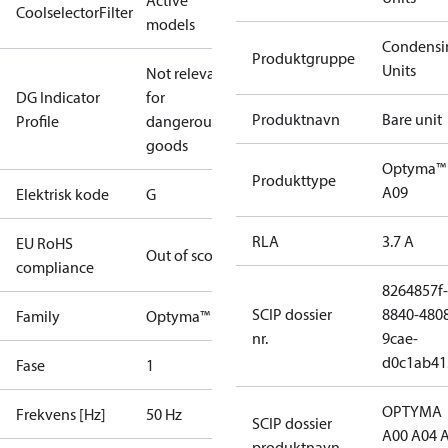
Active
CoolselectorFilter
models
Condensi
Produktgruppe
Units
Not relevant
DG Indicator
for
Produktnavn
Bare unit
Profile
dangerous
goods
Optyma™
Produkttype
A09
Elektrisk kode
G
RLA
3.7 A
EU RoHS
Out of scope
compliance
8264857f-
SCIP dossier
8840-480
Family
Optyma™
nr.
9cae-
d0c1ab41
Fase
1
OPTYMA
Frekvens [Hz]
50 Hz
SCIP dossier
A00 A04 
produktnavn