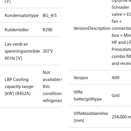
Optyma w
[V]
Schrader
valve + E
Kondensatortype
BG_4/5
fan +
VersionDescription
connecti
Kuldemidler
R290
box + Mi
HP and L
Lav verdi av
Presostat
spenningsområde
207 V
combo fil
60 Hz [V]
and recei
Not
Versjon
A09
LBP Cooling
available for
capacity range
this
Vifte
[kW] (R452A)
condition /
Grill
hette/grilltype
refrigerant
Viftebladstørrelse
254.000 
[mm]