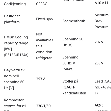
A10 A11
Godkjenning
CE
EAC
Medium
Hastighet
Fixed-speed
Segmentbruk
Back
plattform
Pressure
Not
HMBP Cooling
Spenning 50
available for
207 V
capacity range
Hz [V]
this
[kW]
condition /
(R513A/R134a)
Spenning
refrigerant
50Hz [V]
253 V
[Maks]
Høy verdi av
nominell
253 V
Stoffer på
Lead (CA
spenning 60
REACH-
no. 7439-
Hz [V]
kandidatlisten
1)
Kompressor
A09 :
strømtilførsel
230/1/50