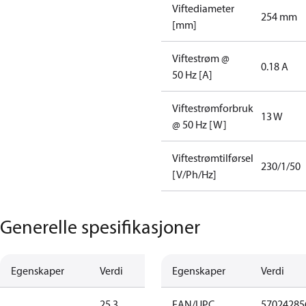
Viftediameter
254 mm
[mm]
Viftestrøm @
0.18 A
50 Hz [A]
Viftestrømforbruk
13 W
@ 50 Hz [W]
Viftestrømtilførsel
230/1/50
[V/Ph/Hz]
Generelle spesifikasjoner
Egenskaper
Verdi
Egenskaper
Verdi
25.3
EAN/UPC
57024285