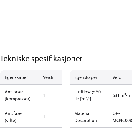
Tekniske spesifikasjoner
Egenskaper
Verdi
Egenskaper
Verdi
Ant. faser
Luftflow @ 50
1
631 m³/h
(kompressor)
Hz [m³/t]
Ant. faser
Material
OP-
1
(vifte)
Description
MCNC008