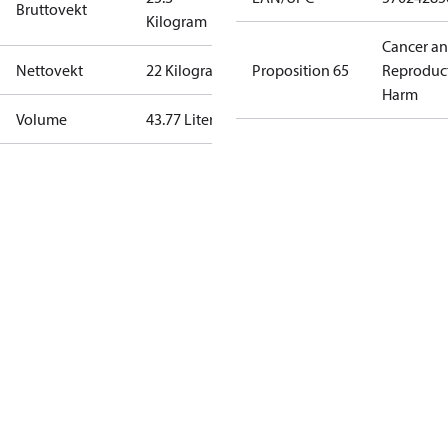
Bruttovekt
Kilogram
Cancer a
Nettovekt
22 Kilogram
Proposition 65
Reproduc
Harm
Volume
43.77 Liter