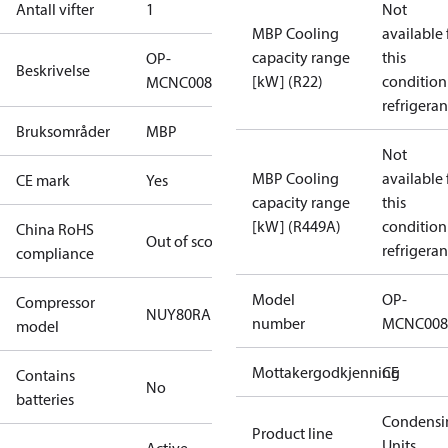
Antall vifter
1
Not
MBP Cooling
available 
capacity range
this
OP-
Beskrivelse
[kW] (R22)
condition
MCNC008NUA09G
refrigeran
Bruksområder
MBP
Not
MBP Cooling
available 
CE mark
Yes
capacity range
this
[kW] (R449A)
condition
China RoHS
Out of scope
refrigeran
compliance
Model
OP-
Compressor
NUY80RAb
number
MCNC008
model
Mottakergodkjenning
CE
Contains
No
batteries
Condensi
Product line
Units