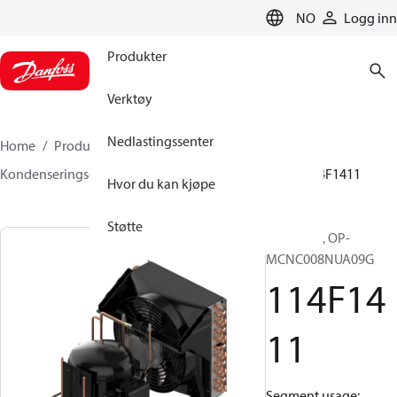
LANGUAGE
NO
Logg inn
Produkter
Verktøy
Nedlastingssenter
Home
Produkter
Klimaløsninger for kjøling
Kondenseringsenheter
Optyma™
Optyma™
114F1411
Hvor du kan kjøpe
Støtte
Optyma™, OP-
MCNC008NUA09G
114F14
11
Segment usage: