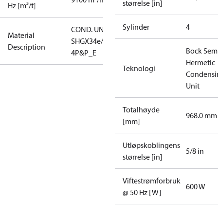
størrelse [in]
Hz [m³/t]
Sylinder
4
COND. UNIT
Material
SHGX34e/255-
Description
Bock Sem
4P&P_E
Hermetic
Teknologi
Condensi
Unit
Totalhøyde
968.0 mm
[mm]
Utløpskoblingens
5/8 in
størrelse [in]
Viftestrømforbruk
600 W
@ 50 Hz [W]