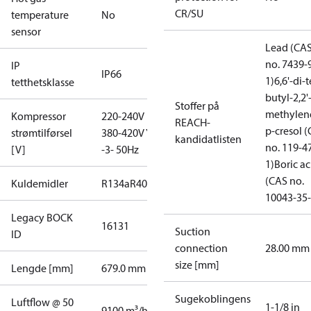
CR/SU
temperature
No
sensor
Lead (CA
no. 7439-
IP
IP66
1)
6,6'-di-t
tetthetsklasse
butyl-2,2'
Stoffer på
methylen
Kompressor
220-240V D /
REACH-
p-cresol 
strømtilførsel
380-420V Y
kandidatlisten
no. 119-4
[V]
-3- 50Hz
1)
Boric ac
(CAS no.
Kuldemidler
R134a
R404A
R407C
R407F
R448A
R449A
R450A
10043-35-
Legacy BOCK
16131
Suction
ID
connection
28.00 mm
size [mm]
Lengde [mm]
679.0 mm
Sugekoblingens
Luftflow @ 50
1-1/8 in
9100 m³/h