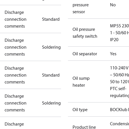
pressure
No
sensor
Discharge
connection
Standard
MP55 230
comments
Oil pressure
1 - 50/60 
safety switch
IP20
Discharge
connection
Soldering
Oil separator
Yes
comments
110-240 V 
Discharge
– 50/60 Hz
connection
Standard
Oil sump
50 to 120 
comments
heater
PTC self-
regulatin
Discharge
connection
Soldering
Oil type
BOCKlub 
comments
Condensi
Discharge
Product line