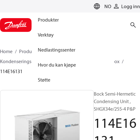
LANGUAGE
NO
Logg inn
Produkter
Verktøy
Nedlastingssenter
Home
Produkter
Klimaløsninger for kjøling
Kondenseringsenheter
BOCK plusbox
BOCK plusbox
Hvor du kan kjøpe
114E16131
Støtte
Bock Semi-Hermetic
Condensing Unit ,
SHGX34e/255-4 P&P
114E16