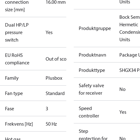
Units
connection
16.00 mm
size [mm]
Bock Sem
Hermetic
Dual HP/LP
Produktgruppe
Condensi
pressure
Yes
Units
switch
Produktnavn
Package U
EU RoHS
Out of scope
compliance
Produkttype
SHGX34 
Family
Plusbox
Safety valve
No
for receiver
Fan type
Standard
Speed
Fase
3
Yes
controller
Frekvens [Hz]
50 Hz
Step
protection for
No
Hot gas