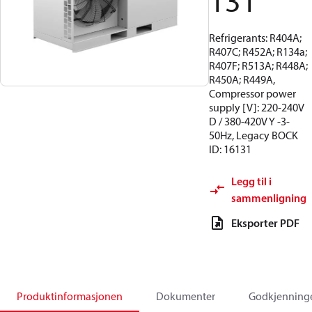
131
Refrigerants: R404A;
R407C; R452A; R134a;
R407F; R513A; R448A;
R450A; R449A,
Compressor power
supply [V]: 220-240V
D / 380-420V Y -3-
50Hz, Legacy BOCK
ID: 16131
Legg til i
sammenligning
Eksporter PDF
Produktinformasjonen
Dokumenter
Godkjenning