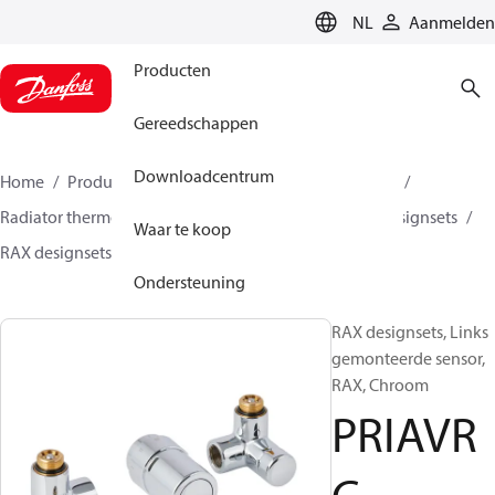
LANGUAGE
NL
Aanmelden
Producten
Gereedschappen
Downloadcentrum
Home
Producten
Climate Solutions voor heating
Radiator thermostaten
TRV sets
Design sets
Designsets
Waar te koop
RAX designsets
PRIAVRC
Ondersteuning
RAX designsets, Links
gemonteerde sensor,
RAX, Chroom
PRIAVR