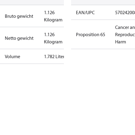
1.126
EAN/UPC
57024200
Bruto gewicht
Kilogram
Cancer a
1.126
Proposition 65
Reproduc
Netto gewicht
Kilogram
Harm
Volume
1.782 Liter