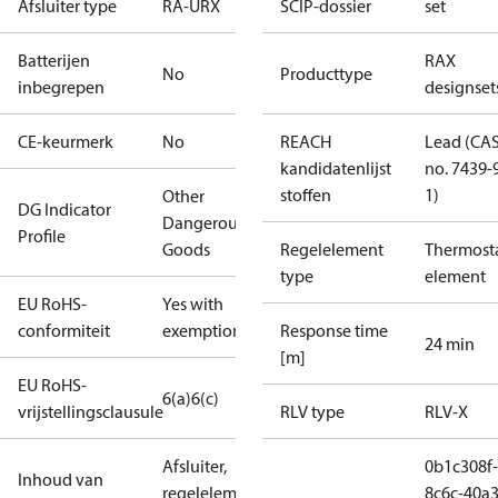
Afsluiter type
RA-URX
SCIP-dossier
set
Batterijen
RAX
No
Producttype
inbegrepen
designset
CE-keurmerk
No
REACH
Lead (CA
kandidatenlijst
no. 7439-
stoffen
1)
Other
DG Indicator
Dangerous
Profile
Goods
Regelelement
Thermosta
type
element
EU RoHS-
Yes with
conformiteit
exemptions
Response time
24 min
[m]
EU RoHS-
6(a)
6(c)
vrijstellingsclausule
RLV type
RLV-X
Afsluiter,
0b1c308f-
Inhoud van
regelelement,
8c6c-40a3