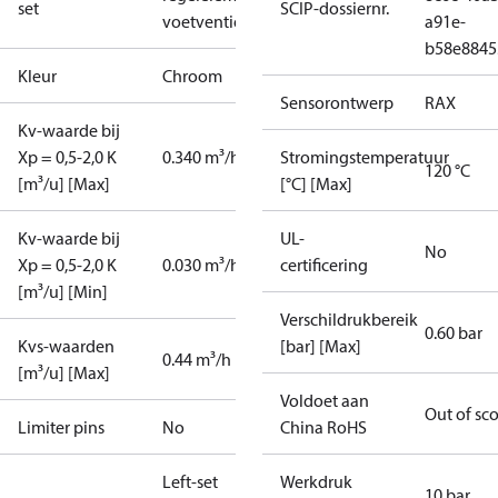
set
SCIP-dossiernr.
voetventiel
a91e-
b58e8845
Kleur
Chroom
Sensorontwerp
RAX
Kv-waarde bij
Xp = 0,5-2,0 K
0.340 m³/h
Stromingstemperatuur
120 °C
[m³/u] [Max]
[°C] [Max]
Kv-waarde bij
UL-
No
Xp = 0,5-2,0 K
0.030 m³/h
certificering
[m³/u] [Min]
Verschildrukbereik
0.60 bar
Kvs-waarden
[bar] [Max]
0.44 m³/h
[m³/u] [Max]
Voldoet aan
Out of sc
Limiter pins
No
China RoHS
Left-set
Werkdruk
10 bar