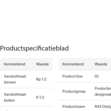
Productspecificatieblad
Kenmerkend
Waarde
Kenmerkend
Waarde
Aansluitmaat
Product line
03
Rp 1/2
binnen
Producte
Productgroep
Aansluitmaat
designrad
R 1/2
buiten
Productnaam
RAX Desi