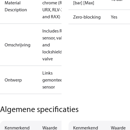
Material
chrome (RA-
[bar] [Max]
Description
URX, RLV-X
and RAX)
Zero-blocking
Yes
Includes RAX
sensor, valve
Omschrijving
and
lockshield
valve
Links
Ontwerp
gemonteerde
sensor
Algemene specificaties
Kenmerkend
Waarde
Kenmerkend
Waarde