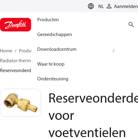
LANGUAGE
NL
Aanmelden
Producten
Gereedschappen
Downloadcentrum
Home
Producten
Climate Solutions voor heating
Radiator thermostaten
Voetventielen
Waar te koop
Reserveonderdelen voor voetventielen
Ondersteuning
Reserveonderd
voor
voetventielen