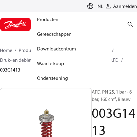
LANGUAGE
NL
Aanmelden
Producten
Gereedschappen
Downloadcentrum
Home
Producten
Climate Solutions voor heating
Druk- en debietregelaars
Drukreduceerafsluiters
AFD
Waar te koop
003G1413
Ondersteuning
AFD, PN 25, 1 bar - 6
bar, 160 cm², Blauw
003G14
13