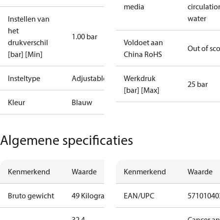
media
circulatio
water
Instellen van
het
1.00 bar
drukverschil
Voldoet aan
Out of sc
[bar] [Min]
China RoHS
Insteltype
Adjustable
Werkdruk
25 bar
[bar] [Max]
Kleur
Blauw
Algemene specificaties
Kenmerkend
Waarde
Kenmerkend
Waarde
Bruto gewicht
49 Kilogram
EAN/UPC
57101040
32.4
Cancer a