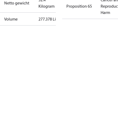
Netto gewicht
Kilogram
Proposition 65
Reproduc
Harm
Volume
277.378 Liter