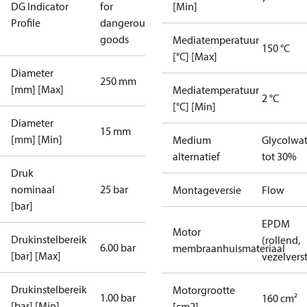
DG Indicator
for
[Min]
Profile
dangerous
goods
Mediatemperatuur
150 °C
[°C] [Max]
Diameter
250 mm
[mm] [Max]
Mediatemperatuur
2 °C
[°C] [Min]
Diameter
15 mm
[mm] [Min]
Medium
Glycolwat
alternatief
tot 30%
Druk
nominaal
25 bar
Montageversie
Flow
[bar]
EPDM
Motor
Drukinstelbereik
(rollend,
6.00 bar
membraanhuismateriaal
[bar] [Max]
vezelverst
Drukinstelbereik
Motorgrootte
1.00 bar
160 cm²
[bar] [Min]
[cm2]