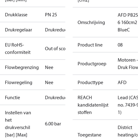
Drukklasse
PN 25
AFD PB25
Omschrijving
6 160cm2
Drukregelaar
Drukreductieregelaar
BlueC
EU RoHS-
Product line
08
Out of scope
conformiteit
Motoren -
Productgroep
Flowbegrenzing
Nee
Druk Flo
Flowregeling
Nee
Producttype
AFD
Functie
Drukreductieregelaar
REACH
Lead (CA
kandidatenlijst
no. 7439-
stoffen
1)
Instellen van
het
6.00 bar
drukverschil
District
[bar] [Max]
Toegestane
heating/c