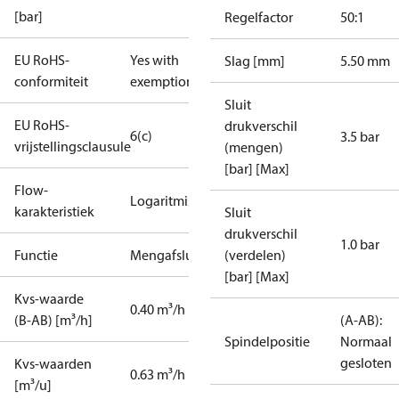
[bar]
Regelfactor
50:1
EU RoHS-
Yes with
Slag [mm]
5.50 mm
conformiteit
exemptions
Sluit
EU RoHS-
drukverschil
6(c)
3.5 bar
vrijstellingsclausule
(mengen)
[bar] [Max]
Flow-
Logaritmisch
karakteristiek
Sluit
drukverschil
1.0 bar
Functie
Mengafsluiter
(verdelen)
[bar] [Max]
Kvs-waarde
0.40 m³/h
(B-AB) [m³/h]
(A-AB):
Spindelpositie
Normaal
gesloten
Kvs-waarden
0.63 m³/h
[m³/u]