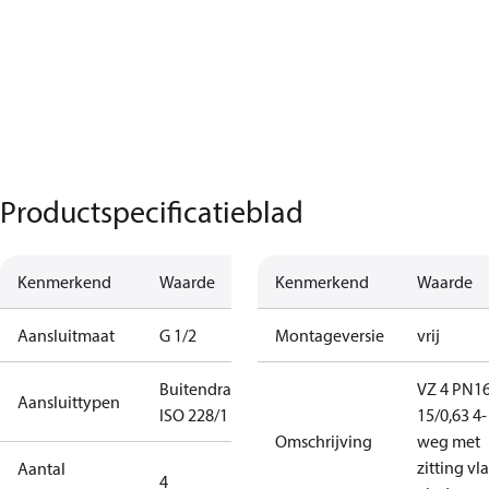
Productspecificatieblad
Kenmerkend
Waarde
Kenmerkend
Waarde
Aansluitmaat
G 1/2
Montageversie
vrij
Buitendraad
VZ 4 PN1
Aansluittypen
ISO 228/1
15/0,63 4-
Omschrijving
weg met
zitting vl
Aantal
4