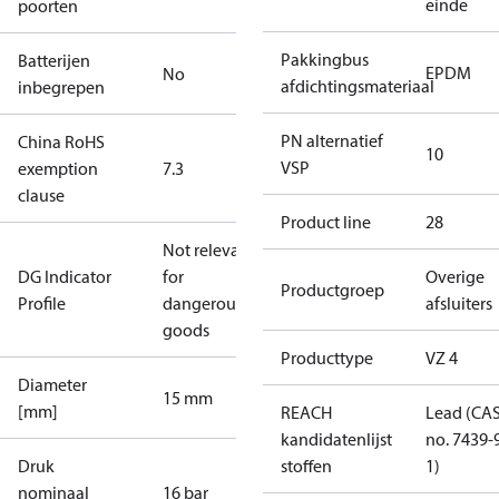
einde
poorten
Pakkingbus
Batterijen
EPDM
No
afdichtingsmateriaal
inbegrepen
PN alternatief
China RoHS
10
VSP
exemption
7.3
clause
Product line
28
Not relevant
DG Indicator
for
Overige
Productgroep
Profile
dangerous
afsluiters
goods
Producttype
VZ 4
Diameter
15 mm
[mm]
REACH
Lead (CA
kandidatenlijst
no. 7439-
Druk
stoffen
1)
nominaal
16 bar