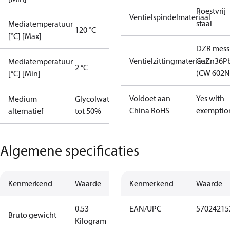
Roestvrij
Ventielspindelmateriaal
staal
Mediatemperatuur
120 °C
[°C] [Max]
DZR mess
Ventielzittingmateriaal
CuZn36P
Mediatemperatuur
2 °C
(CW 602N
[°C] [Min]
Voldoet aan
Yes with
Medium
Glycolwater
China RoHS
exemptio
alternatief
tot 50%
Algemene specificaties
Kenmerkend
Waarde
Kenmerkend
Waarde
0.53
EAN/UPC
57024215
Bruto gewicht
Kilogram