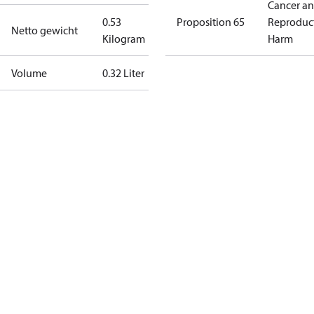
Cancer a
0.53
Proposition 65
Reproduc
Netto gewicht
Kilogram
Harm
Volume
0.32 Liter