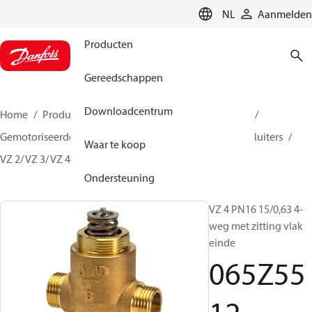
LANGUAGE
NL
Aanmelden
Producten
Gereedschappen
Downloadcentrum
Home
Producten
Climate Solutions voor heating
Gemotoriseerde regelafsluiters
Afsluiters
Regelafsluiters
Waar te koop
VZ 2/ VZ 3/ VZ 4
065Z5512
Ondersteuning
VZ 4 PN16 15/0,63 4-
weg met zitting vlak
einde
065Z55