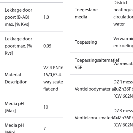
District
Toegestane
heating/c
Lekkage door
media
circulatio
poort (B-AB)
1.0
water
max. [% Kvs]
Verwarmi
Lekkage door
Toepassing
en koelin
poort max. [%
0.05
Kvs]
Toepassingsalternatief
Warmwat
VSP
VZ 4 PN16
Material
15/0,63 4-
Description
way seated
DZR mess
flat end
Ventielbodymateriaal
CuZn36P
(CW 602N
Media pH
10
[Max]
DZR mess
Ventielconusmateriaal
CuZn36P
(CW 602N
Media pH
7
[Min]