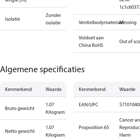
1c1c6037
Zonder
Isolatie
Ventielbodymateriaal
Messing
isolatie
Voldoet aan
Out of sc
China RoHS
Algemene specificaties
Kenmerkend
Waarde
Kenmerkend
Waarde
1.07
EAN/UPC
57101040
Bruto gewicht
Kilogram
Cancer a
1.07
Proposition 65
Reproduc
Netto gewicht
Kilogram
Harm