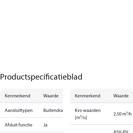
Productspecificatieblad
Kenmerkend
Waarde
Kenmerkend
Waarde
Aansluittypen
Buitendraad
Kvs-waarden
2.50 m³/h
[m³/u]
Afsluit functie
Ja
ASV-PV