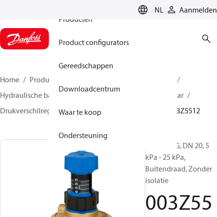
NL
Aanmelden
Producten
Product configurators
Gereedschappen
Home
Producten
Climate Solutions voor heating
Downloadcentrum
Hydraulische balans & inregeling
Drukverschilregelaar
Drukverschilregelaars
ASV-PV
ASV-PV 4 gen
003Z5512
Waar te koop
Ondersteuning
ASV-PV 4G, DN 20, 5
kPa - 25 kPa,
Buitendraad, Zonder
isolatie
003Z55