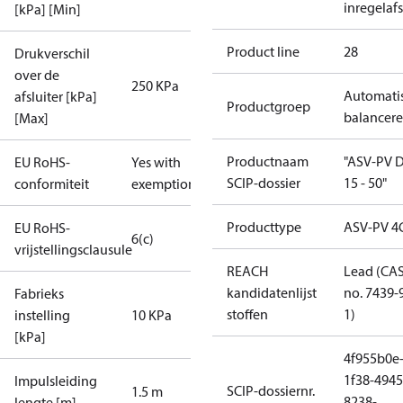
inregelafs
[kPa] [Min]
Product line
28
Drukverschil
over de
250 KPa
Automati
afsluiter [kPa]
Productgroep
balancer
[Max]
Productnaam
"ASV-PV 
EU RoHS-
Yes with
SCIP-dossier
15 - 50"
conformiteit
exemptions
Producttype
ASV-PV 4
EU RoHS-
6(c)
vrijstellingsclausule
REACH
Lead (CA
kandidatenlijst
no. 7439-
Fabrieks
stoffen
1)
instelling
10 KPa
[kPa]
4f955b0e
1f38-4945
Impulsleiding
SCIP-dossiernr.
1.5 m
8238-
lengte [m]