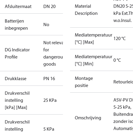
Material
DN20 5-2
Afsluitermaat
DN 20
Description
kPa Ext.Th
w.o.Insul.
Batterijen
No
inbegrepen
Mediatemperatuur
120 °C
[°C] [Max]
Not relevant
DG Indicator
for
Mediatemperatuur
Profile
dangerous
0 °C
[°C] [Min]
goods
Montage
Drukklasse
PN 16
Retourlei
positie
Drukverschil
ASV-PV D
instelling
25 KPa
5-25 kPa,
[kPa] [Max]
Buitendra
Omschrijving
zonder iso
Drukverschil
Automati
instelling
5 KPa