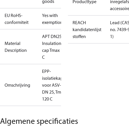
goods
Producttype
inregelafs
accessoir
EU RoHS-
Yes with
conformiteit
exemptions
REACH
Lead (CA
kandidatenlijst
no. 7439-
APT DN25
stoffen
1)
Material
Insulation
Description
cap Tmax 120
C
EPP-
isolatiekap
Omschrijving
voor ASV-PV
DN 25, Tmax
120 C
Algemene specificaties