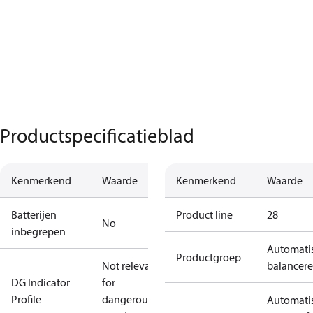
Productspecificatieblad
Kenmerkend
Waarde
Kenmerkend
Waarde
Batterijen
Product line
28
No
inbegrepen
Automati
Productgroep
Not relevant
balancer
DG Indicator
for
Profile
dangerous
Automati