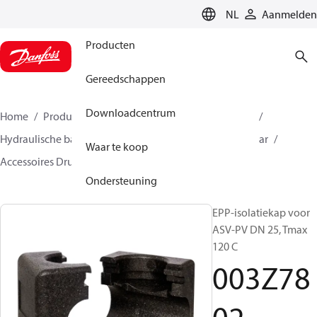
LANGUAGE
NL
Aanmelden
Producten
Gereedschappen
Downloadcentrum
Home
Producten
Climate Solutions voor heating
Hydraulische balans & inregeling
Drukverschilregelaar
Waar te koop
Accessoires Drukverschilregelaar
003Z7802
Ondersteuning
EPP-isolatiekap voor
ASV-PV DN 25, Tmax
120 C
003Z78