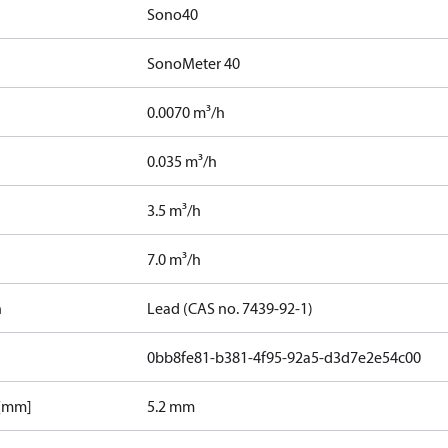
Sono40
SonoMeter 40
0.0070 m³/h
0.035 m³/h
3.5 m³/h
7.0 m³/h
n
Lead (CAS no. 7439-92-1)
0bb8fe81-b381-4f95-92a5-d3d7e2e54c00
 [mm]
5.2 mm