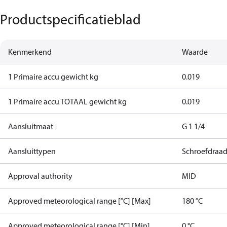
Productspecificatieblad
Kenmerkend
Waarde
1 Primaire accu gewicht kg
0.019
1 Primaire accu TOTAAL gewicht kg
0.019
Aansluitmaat
G 1 1/4
Aansluittypen
Schroefdraa
Approval authority
MID
Approved meteorological range [°C] [Max]
180 °C
Approved meteorological range [°C] [Min]
0 °C