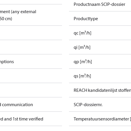
Productnaam SCIP-dossier
pment (any external
50 cm)
Producttype
qc [m³/h]
qi [m³/h]
mptions
qp [m³/h]
qs [m³/h]
REACH kandidatenlijst stoffe
ed communication
SCIP-dossiernr.
 and 1st time verified
Temperatuursensordiameter