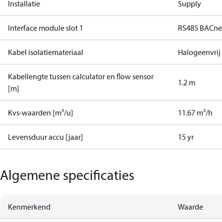
Installatie
Supply
Interface module slot 1
RS485 BACne
Kabel isolatiemateriaal
Halogeenvrij
Kabellengte tussen calculator en flow sensor
1.2 m
[m]
Kvs-waarden [m³/u]
11.67 m³/h
Levensduur accu [jaar]
15 yr
Algemene specificaties
Kenmerkend
Waarde