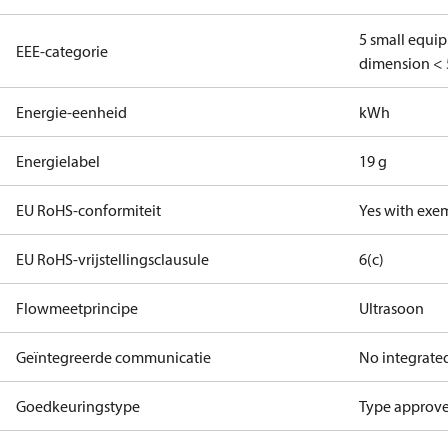
5 small equi
EEE-categorie
dimension < 
Energie-eenheid
kWh
Energielabel
19 g
EU RoHS-conformiteit
Yes with exe
EU RoHS-vrijstellingsclausule
6(c)
Flowmeetprincipe
Ultrasoon
Geïntegreerde communicatie
No integrat
Goedkeuringstype
Type approved