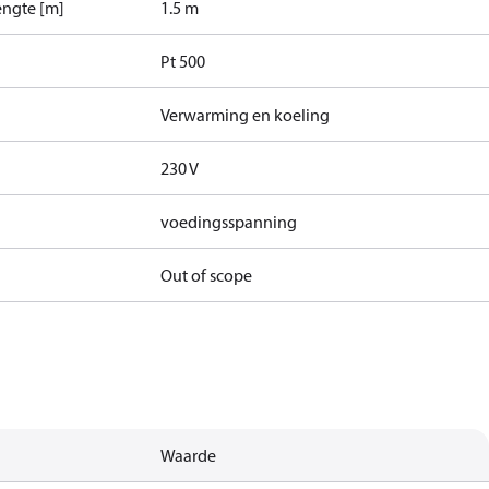
engte [m]
1.5 m
Pt 500
Verwarming en koeling
230 V
voedingsspanning
Out of scope
Waarde