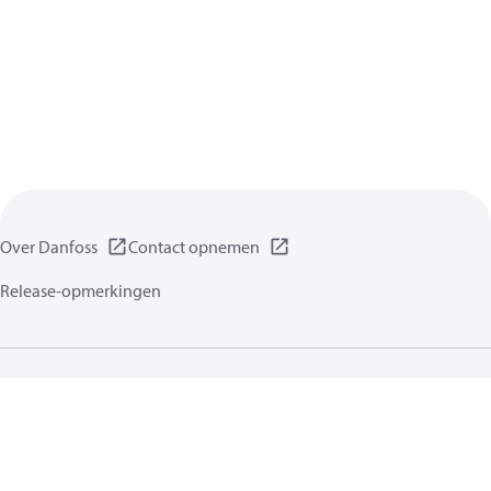
Over Danfoss
Contact opnemen
Release-opmerkingen
Gegevensbeschermingsbeleid
Gebruikersvoorwaarden
Algemene informatie
Cookies