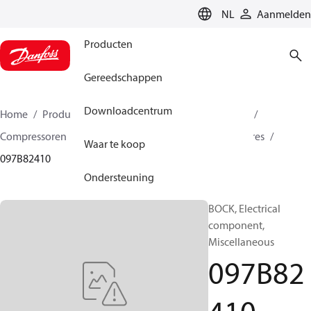
LANGUAGE
NL
Aanmelden
Producten
Gereedschappen
Downloadcentrum
Home
Producten
Climate Solutions voor heating
Compressoren
BOCK reserveonderdelen en accessoires
Waar te koop
097B82410
Ondersteuning
BOCK, Electrical
component,
Miscellaneous
097B82