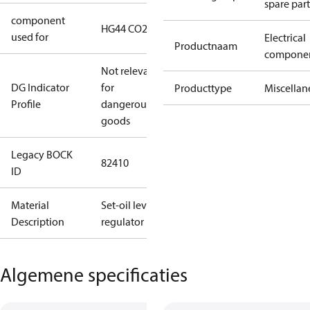
spare part
component
HG44 CO2
used for
Electrical
Productnaam
compone
Not relevant
DG Indicator
for
Producttype
Miscellan
Profile
dangerous
goods
Legacy BOCK
82410
ID
Material
Set-oil level
Description
regulator
Algemene specificaties