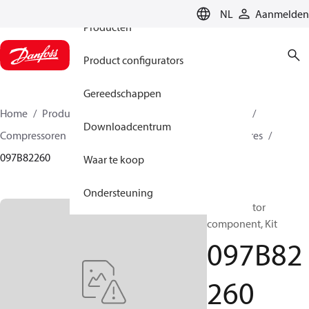
NL
Aanmelden
Producten
Product configurators
Gereedschappen
Home
Producten
Climate Solutions voor heating
Downloadcentrum
Compressoren
BOCK reserveonderdelen en accessoires
097B82260
Waar te koop
Ondersteuning
BOCK, Motor
component, Kit
097B82
260