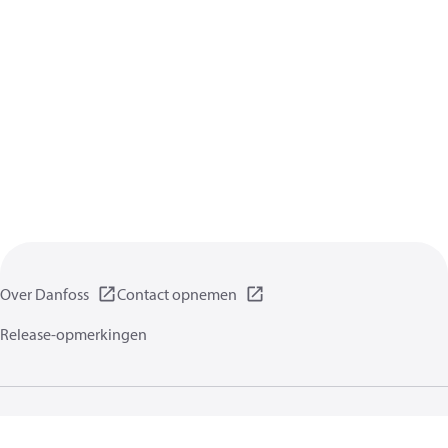
Over Danfoss
Contact opnemen
Release-opmerkingen
Gegevensbeschermingsbeleid
Gebruikersvoorwaarden