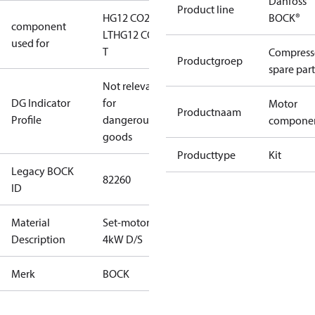
Danfoss
Product line
HG12 CO2
BOCK®
component
LT
HG12 CO2
used for
T
Compress
Productgroep
spare part
Not relevant
DG Indicator
for
Motor
Productnaam
Profile
dangerous
compone
goods
Producttype
Kit
Legacy BOCK
82260
ID
Material
Set-motor
Description
4kW D/S
Merk
BOCK