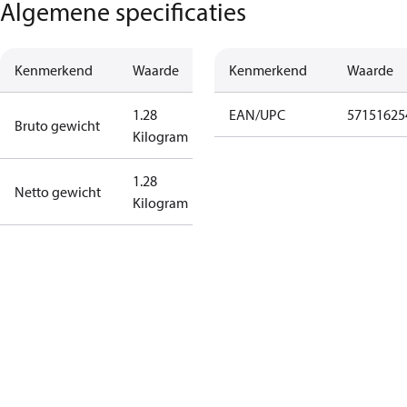
Algemene specificaties
Kenmerkend
Waarde
Kenmerkend
Waarde
1.28
EAN/UPC
57151625
Bruto gewicht
Kilogram
1.28
Netto gewicht
Kilogram