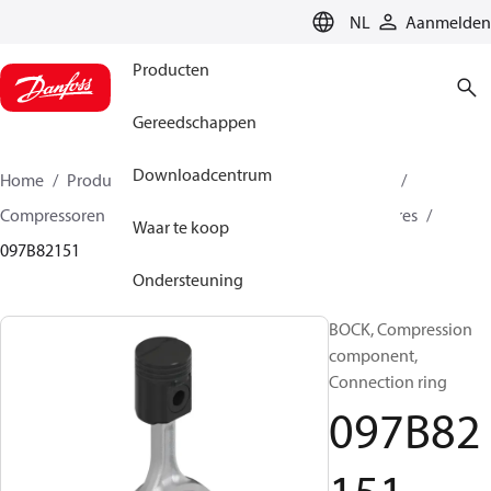
LANGUAGE
NL
Aanmelden
Producten
Gereedschappen
Downloadcentrum
Home
Producten
Climate Solutions voor heating
Compressoren
BOCK reserveonderdelen en accessoires
Waar te koop
097B82151
Ondersteuning
BOCK, Compression
component,
Connection ring
097B82