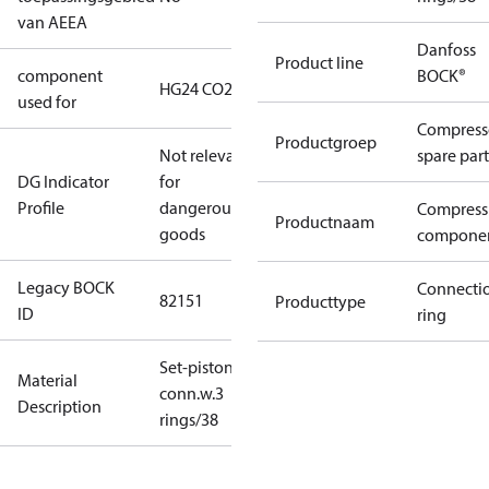
van AEEA
Danfoss
Product line
component
BOCK®
HG24 CO2 LT
used for
Compress
Productgroep
Not relevant
spare part
DG Indicator
for
Profile
dangerous
Compress
Productnaam
goods
compone
Legacy BOCK
Connecti
82151
Producttype
ID
ring
Set-piston-
Material
conn.w.3
Description
rings/38