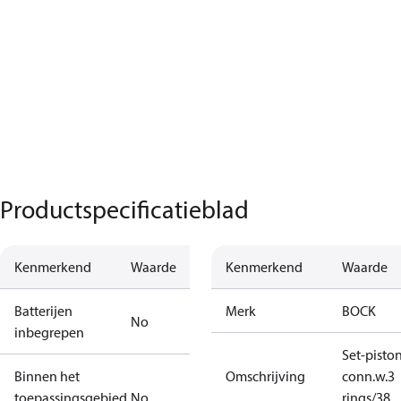
Productspecificatieblad
Kenmerkend
Waarde
Kenmerkend
Waarde
Batterijen
Merk
BOCK
No
inbegrepen
Set-pisto
Binnen het
Omschrijving
conn.w.3
toepassingsgebied
No
rings/38