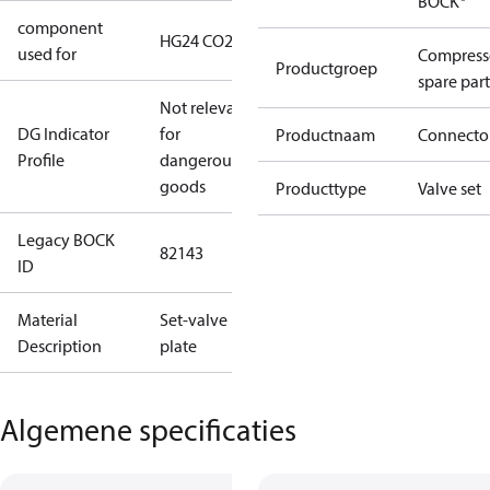
BOCK®
component
HG24 CO2 LT
used for
Compress
Productgroep
spare part
Not relevant
DG Indicator
for
Productnaam
Connecto
Profile
dangerous
goods
Producttype
Valve set
Legacy BOCK
82143
ID
Material
Set-valve
Description
plate
Algemene specificaties