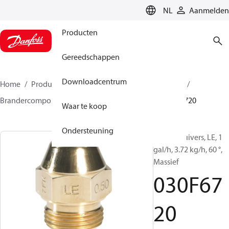
LANGUAGE
NL
Aanmelden
Producten
Gereedschappen
Downloadcentrum
Home
Producten
Climate Solutions voor heating
Brandercomponenten
Olieverstuiver
LE
030F6720
Waar te koop
Ondersteuning
Olieverstuivers, LE, 1
gal/h, 3.72 kg/h, 60 °,
Massief
030F67
20