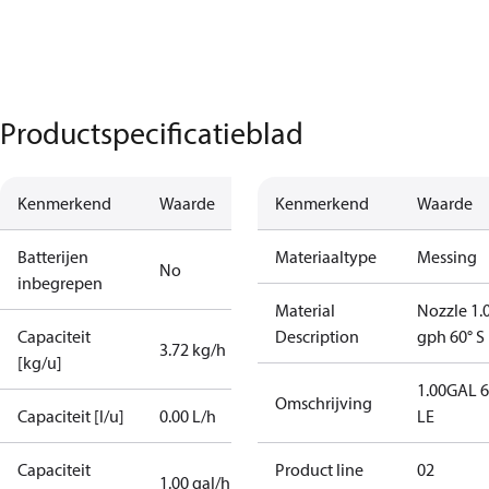
Productspecificatieblad
Kenmerkend
Waarde
Kenmerkend
Waarde
Batterijen
Materiaaltype
Messing
No
inbegrepen
Material
Nozzle 1.
Capaciteit
Description
gph 60° S
3.72 kg/h
[kg/u]
1.00GAL 
Omschrijving
Capaciteit [l/u]
0.00 L/h
LE
Capaciteit
Product line
02
1.00 gal/h