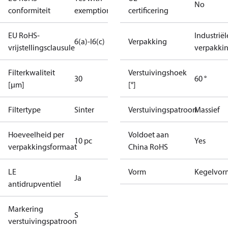
No
conformiteit
exemptions
certificering
EU RoHS-
Industriël
6(a)-I
6(c)
Verpakking
vrijstellingsclausule
verpakki
Filterkwaliteit
Verstuivingshoek
30
60 °
[µm]
[°]
Filtertype
Sinter
Verstuivingspatroon
Massief
Hoeveelheid per
Voldoet aan
10 pc
Yes
verpakkingsformaat
China RoHS
LE
Vorm
Kegelvor
Ja
antidrupventiel
Markering
S
verstuivingspatroon