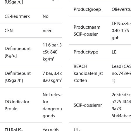
[USgal/u]
Productgroep
Olieverstu
CE-keurmerk
No
LE Nozzle
Productnaam
CEN
neen
0.40-1.75
SCIP-dossier
gph
11.6 bar, 3.4
Definitiepunt
cSt, 840
Producttype
LE
[Kg/u]
kg/m³
REACH
Lead (CA
Definitiepunt
7 bar, 3.4 cSt,
kandidatenlijst
no. 7439-
[USgal/h]
820 kg/m³
stoffen
1)
Not relevant
2e5b5d5c
DG Indicator
for
a225-4f44
SCIP-dossiernr.
Profile
dangerous
9a73-
goods
5b44abae
EU RoHS-
Yes with
UL-