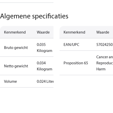
Algemene specificaties
Kenmerkend
Waarde
Kenmerkend
Waarde
0.035
EAN/UPC
57024250
Bruto gewicht
Kilogram
Cancer a
0.034
Proposition 65
Reproduc
Netto gewicht
Kilogram
Harm
Volume
0.024 Liter