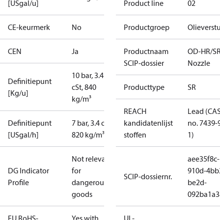
[USgal/u]
Product line
02
CE-keurmerk
No
Productgroep
Olieverstu
CEN
Ja
Productnaam
OD-HR/S
SCIP-dossier
Nozzle
10 bar, 3.4
Definitiepunt
cSt, 840
Producttype
SR
[Kg/u]
kg/m³
REACH
Lead (CA
Definitiepunt
7 bar, 3.4 cSt,
kandidatenlijst
no. 7439-
[USgal/h]
820 kg/m³
stoffen
1)
Not relevant
aee35f8c-
DG Indicator
for
910d-4bb
SCIP-dossiernr.
Profile
dangerous
be2d-
goods
092ba1a3
EU RoHS-
Yes with
UL-