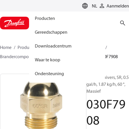
LANGUAGE
NL
Aanmelden
Producten
Gereedschappen
Downloadcentrum
Home
Producten
Climate Solutions voor heating
Brandercomponenten
Olieverstuiver
HR/SR
030F7908
Waar te koop
Ondersteuning
Olieverstuivers, SR, 0.5
gal/h, 1.87 kg/h, 60 °,
Massief
030F79
08