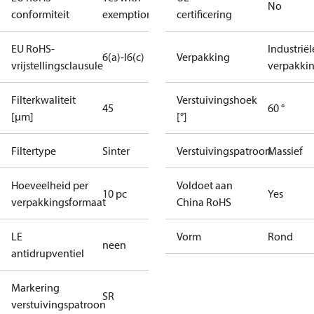
No
conformiteit
exemptions
certificering
EU RoHS-
Industriël
6(a)-I
6(c)
Verpakking
vrijstellingsclausule
verpakki
Filterkwaliteit
Verstuivingshoek
45
60 °
[µm]
[°]
Filtertype
Sinter
Verstuivingspatroon
Massief
Hoeveelheid per
Voldoet aan
10 pc
Yes
verpakkingsformaat
China RoHS
LE
Vorm
Rond
neen
antidrupventiel
Markering
SR
verstuivingspatroon