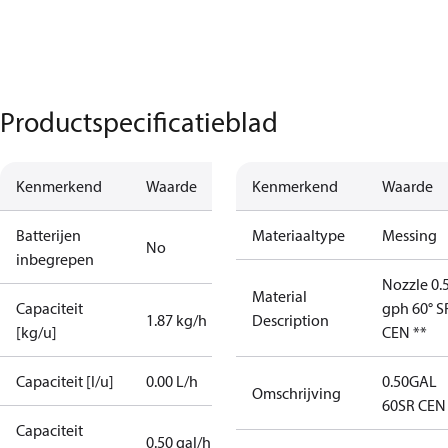
Productspecificatieblad
Kenmerkend
Waarde
Kenmerkend
Waarde
Batterijen
Materiaaltype
Messing
No
inbegrepen
Nozzle 0.
Material
Capaciteit
gph 60° S
1.87 kg/h
Description
[kg/u]
CEN **
Capaciteit [l/u]
0.00 L/h
0.50GAL
Omschrijving
60SR CEN
Capaciteit
0.50 gal/h