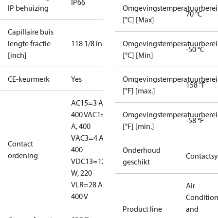
IP66
IP behuizing
Omgevingstemperatuurberei
70 °C
[°C] [Max]
Capillaire buis
lengte fractie
118 1/8 in
Omgevingstemperatuurberei
-50 °C
[inch]
[°C] [Min]
CE-keurmerk
Yes
Omgevingstemperatuurberei
158 °F
[°F] [max.]
AC15=3 A,
400 V
AC1=10
Omgevingstemperatuurberei
-58 °F
A, 400
[°F] [min.]
V
AC3=4 A,
Contact
400
Onderhoud
ordening
Contacts
V
DC13=12
geschikt
W, 220
V
LR=28 A,
Air
400 V
Conditio
Product line
and