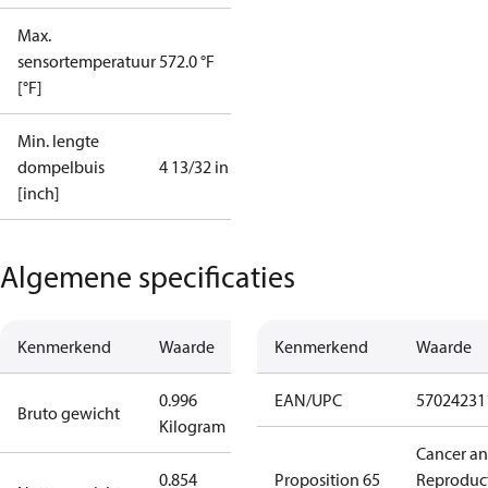
Max.
sensortemperatuur
572.0 °F
[°F]
Min. lengte
dompelbuis
4 13/32 in
[inch]
Algemene specificaties
Kenmerkend
Waarde
Kenmerkend
Waarde
0.996
EAN/UPC
57024231
Bruto gewicht
Kilogram
Cancer a
0.854
Proposition 65
Reproduc