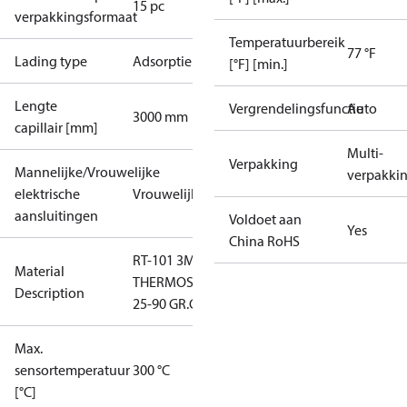
15 pc
verpakkingsformaat
Temperatuurbereik
77 °F
Lading type
Adsorptie
[°F] [min.]
Lengte
Vergrendelingsfunctie
Auto
3000 mm
capillair [mm]
Multi-
Verpakking
Mannelijke/Vrouwelijke
verpakki
elektrische
Vrouwelijk
aansluitingen
Voldoet aan
Yes
China RoHS
RT-101 3M
Material
THERMOSTAAT
Description
25-90 GR.C
Max.
sensortemperatuur
300 °C
[°C]