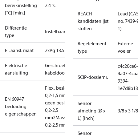
bereikinstelling
2.4 °C
[°C] [min.]
REACH
Lead (CA
kandidatenlijst
no. 7439-
Differentie
stoffen
1)
Instelbaar
type
Regelelement
Externe
El. aansl. maat
2xPg 13.5
type
voeler
Elektrische
Geschroefde
c4c20ce6-
aansluiting
kabeldoorvoer
4a07-4caa
SCIP-dossiernr.
9394-
Flex., beslagringen:
1e7d8b13
0,2-1,5 mm2
Flex.,
EN 60947
geen beslagringen:
Sensor
bedrading
0,2-2,5
afmeting (Ø x
3/8 x 3 1/8
eigenschappen
mm2
Massief/geaderd:
L) [inch]
0,2-2,5 mm2
Sensor