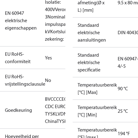
Isolatie:
afmeting(Ø x
9.5 x 80 
400V
Verontreinigingsgraad:
L) [mm]
EN 60947
3
Nominale
elektrische
impulsspanning: 4
Standaard
eigenschappen
kV
Kortsluitingsbev.,
elektrische
DIN 4043
zekering: 10A
aansluitingen
EU RoHS-
Standaard
Yes
EN 60947
conformiteit
elektrische
4/-5
specificatie
EU RoHS-
No
vrijstellingsclausule
Temperatuurbereik
90 °C
[°C] [Max]
BV
CCC
CE
CMIM
DNV
EAC
GL
LLC
CDC EURO-
Temperatuurbereik
Goedkeuring
25 °C
TYSK
LVD
NKK
RMRS
RoHS
RoHS
[°C] [Min]
China
TYSK
Temperatuurbereik
194 °F
Hoeveelheid per
[°F] [max.]