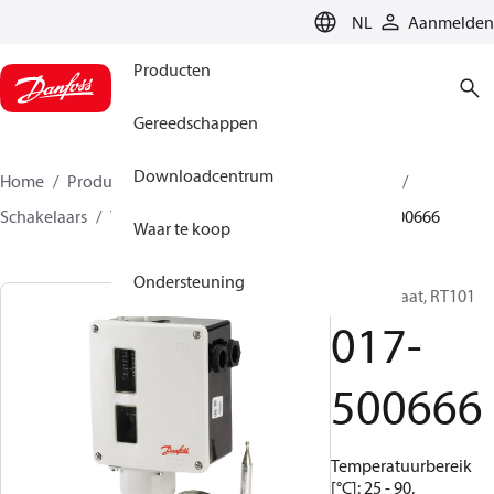
LANGUAGE
NL
Aanmelden
Producten
Gereedschappen
Downloadcentrum
Home
Producten
Climate Solutions voor cooling
Schakelaars
Temperatuurschakelaars
RT
017-500666
Waar te koop
Ondersteuning
Thermostaat, RT101
017-
500666
Temperatuurbereik
[°C]: 25 - 90,