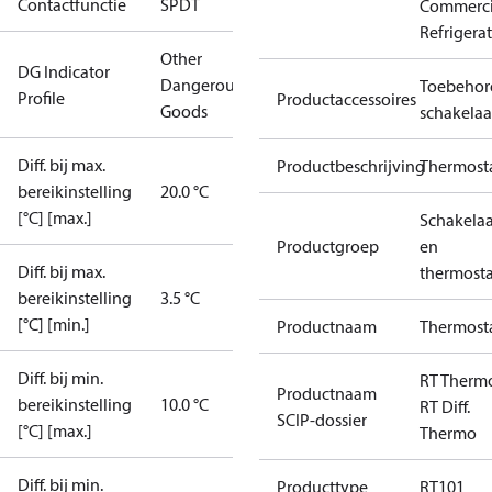
Contactfunctie
SPDT
Commerci
Refrigera
Other
DG Indicator
Dangerous
Toebehor
Profile
Productaccessoires
Goods
schakelaa
Diff. bij max.
Productbeschrijving
Thermost
bereikinstelling
20.0 °C
[°C] [max.]
Schakelaa
Productgroep
en
Diff. bij max.
thermost
bereikinstelling
3.5 °C
[°C] [min.]
Productnaam
Thermost
Diff. bij min.
RT Therm
Productnaam
bereikinstelling
10.0 °C
RT Diff.
SCIP-dossier
[°C] [max.]
Thermo
Diff. bij min.
Producttype
RT101