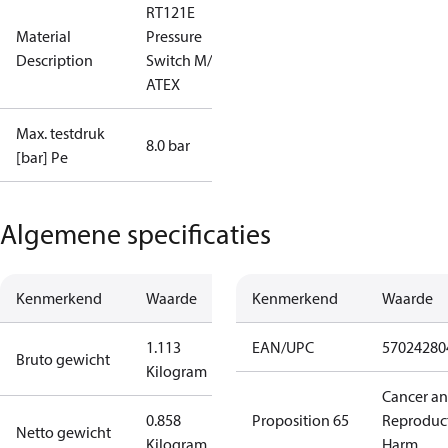
RT121E
Material
Pressure
Description
Switch M/15
ATEX
Max. testdruk
8.0 bar
[bar] Pe
Algemene specificaties
Kenmerkend
Waarde
Kenmerkend
Waarde
1.113
EAN/UPC
57024280
Bruto gewicht
Kilogram
Cancer a
0.858
Proposition 65
Reproduc
Netto gewicht
Kilogram
Harm