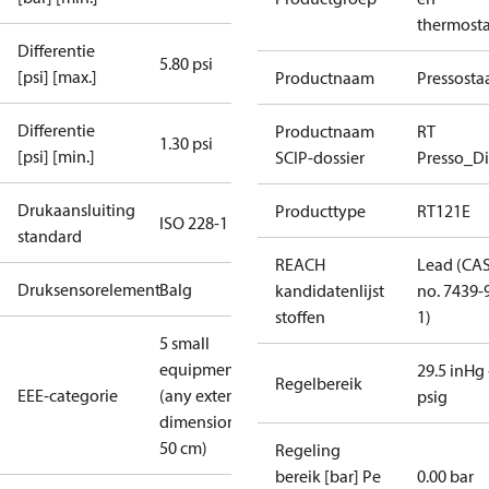
thermost
Differentie
5.80 psi
[psi] [max.]
Productnaam
Pressosta
Differentie
Productnaam
RT
1.30 psi
[psi] [min.]
SCIP-dossier
Presso_Di
Drukaansluiting
Producttype
RT121E
ISO 228-1
standard
REACH
Lead (CA
Druksensorelement
Balg
kandidatenlijst
no. 7439-
stoffen
1)
5 small
equipment
29.5 inHg 
Regelbereik
EEE-categorie
(any external
psig
dimension <
50 cm)
Regeling
bereik [bar] Pe
0.00 bar