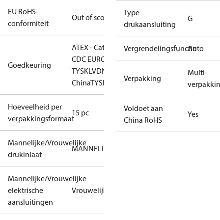
EU RoHS-
Type
Out of scope
G
conformiteit
drukaansluiting
ATEX - Cat. 2 - Zone 1
CCC
CE
EAC
LLC
Vergrendelingsfunctie
Auto
CDC EURO-
Goedkeuring
TYSK
LVD
NKK
RINA
RMRS
RoHS
RoHS
Multi-
Verpakking
China
TYSK
verpakki
Hoeveelheid per
Voldoet aan
15 pc
Yes
verpakkingsformaat
China RoHS
Mannelijke/Vrouwelijke
MANNELIJK
drukinlaat
Mannelijke/Vrouwelijke
elektrische
Vrouwelijk
aansluitingen