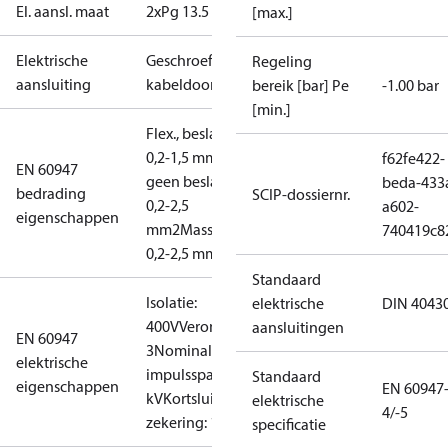
El. aansl. maat
2xPg 13.5
[max.]
Elektrische
Geschroefde
Regeling
aansluiting
kabeldoorvoer
bereik [bar] Pe
-1.00 bar
[min.]
Flex., beslagringen:
0,2-1,5 mm2
Flex.,
f62fe422-
EN 60947
geen beslagringen:
beda-433
bedrading
SCIP-dossiernr.
0,2-2,5
a602-
eigenschappen
mm2
Massief/geaderd:
740419c8
0,2-2,5 mm2
Standaard
Isolatie:
elektrische
DIN 4043
400V
Verontreinigingsgraad:
aansluitingen
EN 60947
3
Nominale
elektrische
impulsspanning: 4
Standaard
eigenschappen
EN 60947
kV
Kortsluitingsbev.,
elektrische
4/-5
zekering: 10A
specificatie