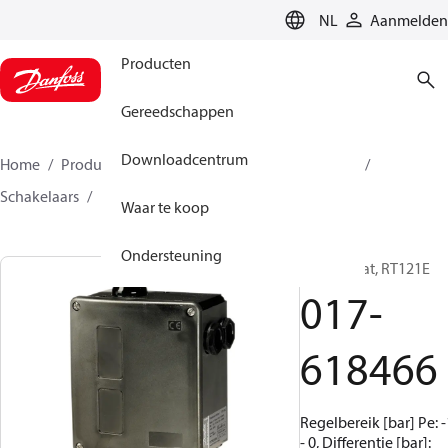
LANGUAGE
NL
Aanmelden
Producten
Gereedschappen
Downloadcentrum
Home
Producten
Climate Solutions voor cooling
Schakelaars
Pressostaten
RT
017-618466
Waar te koop
Ondersteuning
Pressostaat, RT121E
017-
618466
Regelbereik [bar] Pe: -
- 0, Differentie [bar]: