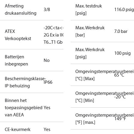
Afmeting
Max. testdruk
3/8
116.0 psig
drukaansluiting
[psig]
-20C<ta<+65C
II
Max. Werkdruk
ATEX
7.0 bar
2G Ex ia IIC
[bar]
Verkooptekst
T6...T1 Gb
Max. Werkdruk
100 psig
Batterijen
[psig]
No
inbegrepen
Omgevingstemperatuurberei
65 °C
Beschermingsklasse-
[°C] [Max]
IP66
IP behuizing
Omgevingstemperatuurberei
-20 °C
Binnen het
[°C] [Min]
toepassingsgebied
Yes
van AEEA
Omgevingstemperatuurberei
149 °F
[°F] [max.]
CE-keurmerk
Yes