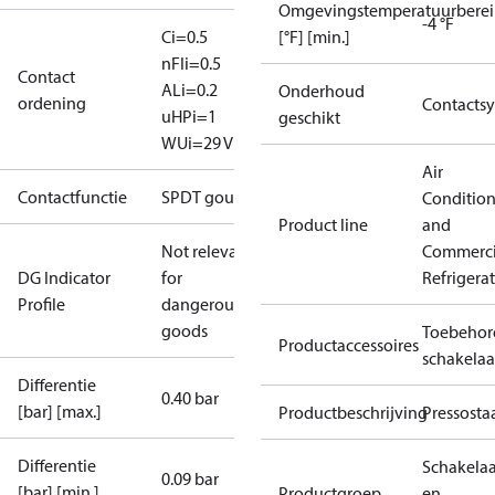
Omgevingstemperatuurberei
-4 °F
Ci=0.5
[°F] [min.]
nF
Ii=0.5
Contact
A
Li=0.2
Onderhoud
ordening
Contacts
uH
Pi=1
geschikt
W
Ui=29 V
Air
Contactfunctie
SPDT goud
Conditio
Product line
and
Not relevant
Commerci
DG Indicator
for
Refrigera
Profile
dangerous
goods
Toebehor
Productaccessoires
schakelaa
Differentie
0.40 bar
[bar] [max.]
Productbeschrijving
Pressosta
Differentie
Schakelaa
0.09 bar
[bar] [min.]
Productgroep
en