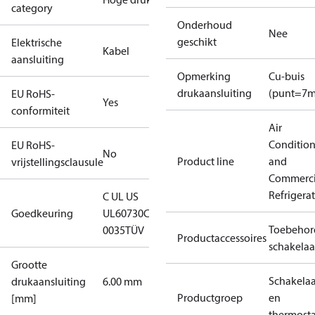
category
Onderhoud
Nee
geschikt
Elektrische
Kabel
aansluiting
Opmerking
Cu-buis
drukaansluiting
(punt=7
EU RoHS-
Yes
conformiteit
Air
Conditio
EU RoHS-
No
Product line
and
vrijstellingsclausule
Commerci
Refrigera
C UL US
Goedkeuring
UL60730
CE
Toebehor
0035
TÜV
Productaccessoires
schakelaa
Grootte
Schakelaa
drukaansluiting
6.00 mm
Productgroep
en
[mm]
thermost