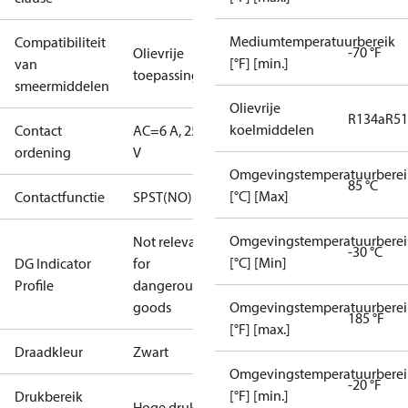
Mediumtemperatuurbereik
Compatibiliteit
-70 °F
Olievrije
[°F] [min.]
van
toepassingen
smeermiddelen
Olievrije
R134a
R5
koelmiddelen
Contact
AC=6 A, 250
ordening
V
Omgevingstemperatuurberei
85 °C
[°C] [Max]
Contactfunctie
SPST(NO)
Omgevingstemperatuurberei
Not relevant
-30 °C
[°C] [Min]
DG Indicator
for
Profile
dangerous
goods
Omgevingstemperatuurberei
185 °F
[°F] [max.]
Draadkleur
Zwart
Omgevingstemperatuurberei
-20 °F
[°F] [min.]
Drukbereik
Hoge druk