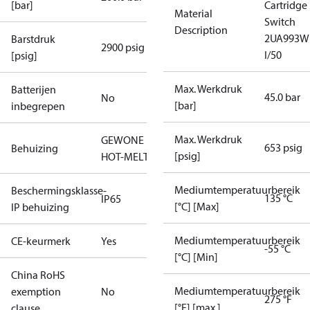
[bar]
Cartridge
Material
Switch
Description
2UA993W
Barstdruk
2900 psig
I/50
[psig]
Max. Werkdruk
Batterijen
45.0 bar
No
[bar]
inbegrepen
Max. Werkdruk
GEWONE
653 psig
Behuizing
[psig]
HOT-MELT
Mediumtemperatuurbereik
Beschermingsklasse-
135 °C
IP65
[°C] [Max]
IP behuizing
Mediumtemperatuurbereik
CE-keurmerk
Yes
-55 °C
[°C] [Min]
China RoHS
Mediumtemperatuurbereik
exemption
No
275 °F
[°F] [max.]
clause