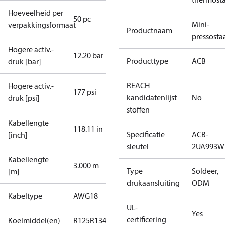
Hoeveelheid per
50 pc
Mini-
verpakkingsformaat
Productnaam
pressosta
Hogere activ.-
12.20 bar
Producttype
ACB
druk [bar]
REACH
Hogere activ.-
177 psi
kandidatenlijst
No
druk [psi]
stoffen
Kabellengte
118.11 in
Specificatie
ACB-
[inch]
sleutel
2UA993W
Kabellengte
3.000 m
Type
Soldeer,
[m]
drukaansluiting
ODM
Kabeltype
AWG18
UL-
Yes
certificering
Koelmiddel(en)
R125
R134a
R22
R404A
R407C
R407H
R410A
R43