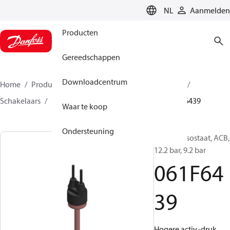
LANGUAGE
NL
Aanmelden
Producten
Gereedschappen
Downloadcentrum
Home
Producten
Climate Solutions voor cooling
Schakelaars
Mini-pressostaten
ACB / CCB
061F6439
Waar te koop
Ondersteuning
Mini-pressostaat, ACB,
12.2 bar, 9.2 bar
061F64
39
Hogere activ.-druk