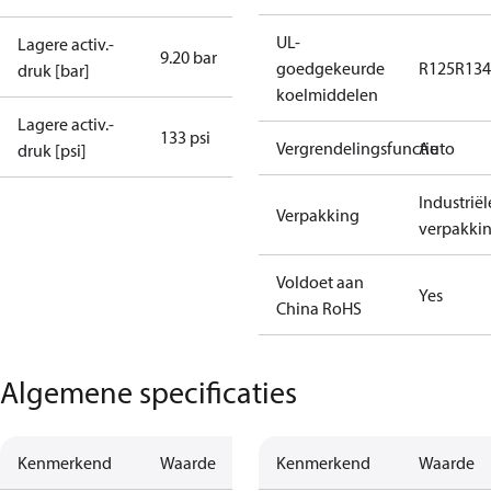
UL-
Lagere activ.-
9.20 bar
goedgekeurde
R125
R134
druk [bar]
koelmiddelen
Lagere activ.-
133 psi
Vergrendelingsfunctie
Auto
druk [psi]
Industriël
Verpakking
verpakki
Voldoet aan
Yes
China RoHS
Algemene specificaties
Kenmerkend
Waarde
Kenmerkend
Waarde