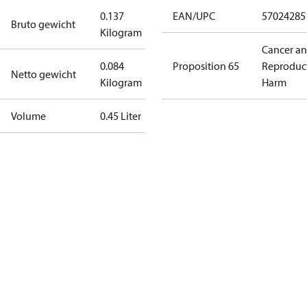
0.137
EAN/UPC
57024285
Bruto gewicht
Kilogram
Cancer a
0.084
Proposition 65
Reproduc
Netto gewicht
Kilogram
Harm
Volume
0.45 Liter