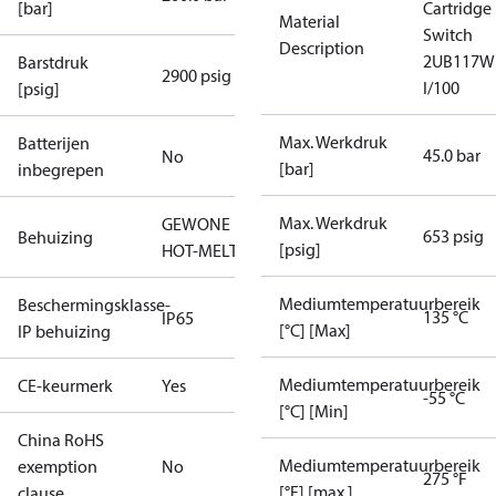
[bar]
Cartridge
Material
Switch
Description
2UB117W
Barstdruk
2900 psig
I/100
[psig]
Max. Werkdruk
Batterijen
45.0 bar
No
[bar]
inbegrepen
Max. Werkdruk
GEWONE
653 psig
Behuizing
[psig]
HOT-MELT
Mediumtemperatuurbereik
Beschermingsklasse-
135 °C
IP65
[°C] [Max]
IP behuizing
Mediumtemperatuurbereik
CE-keurmerk
Yes
-55 °C
[°C] [Min]
China RoHS
Mediumtemperatuurbereik
exemption
No
275 °F
[°F] [max.]
clause