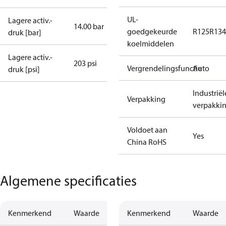
UL-
Lagere activ.-
14.00 bar
goedgekeurde
R125
R134
druk [bar]
koelmiddelen
Lagere activ.-
203 psi
Vergrendelingsfunctie
Auto
druk [psi]
Industriël
Verpakking
verpakki
Voldoet aan
Yes
China RoHS
Algemene specificaties
Kenmerkend
Waarde
Kenmerkend
Waarde