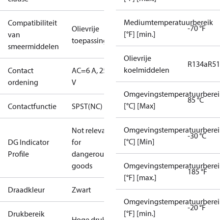
Mediumtemperatuurbereik
Compatibiliteit
-70 °F
Olievrije
[°F] [min.]
van
toepassingen
smeermiddelen
Olievrije
R134a
R5
koelmiddelen
Contact
AC=6 A, 250
ordening
V
Omgevingstemperatuurberei
85 °C
[°C] [Max]
Contactfunctie
SPST(NC)
Omgevingstemperatuurberei
Not relevant
-30 °C
[°C] [Min]
DG Indicator
for
Profile
dangerous
goods
Omgevingstemperatuurberei
185 °F
[°F] [max.]
Draadkleur
Zwart
Omgevingstemperatuurberei
-20 °F
[°F] [min.]
Drukbereik
Hoge druk