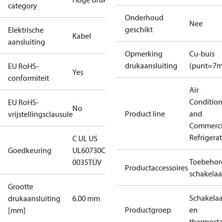
category
Onderhoud
Nee
geschikt
Elektrische
Kabel
aansluiting
Opmerking
Cu-buis
drukaansluiting
(punt=7
EU RoHS-
Yes
conformiteit
Air
Conditio
EU RoHS-
No
Product line
and
vrijstellingsclausule
Commerci
Refrigera
C UL US
Goedkeuring
UL60730
CE
Toebehor
0035
TÜV
Productaccessoires
schakelaa
Grootte
Schakelaa
drukaansluiting
6.00 mm
Productgroep
en
[mm]
thermost