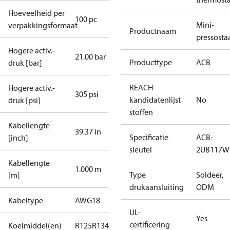
Hoeveelheid per
100 pc
Mini-
verpakkingsformaat
Productnaam
pressosta
Hogere activ.-
21.00 bar
Producttype
ACB
druk [bar]
REACH
Hogere activ.-
305 psi
kandidatenlijst
No
druk [psi]
stoffen
Kabellengte
39.37 in
Specificatie
ACB-
[inch]
sleutel
2UB117W
Kabellengte
1.000 m
Type
Soldeer,
[m]
drukaansluiting
ODM
Kabeltype
AWG18
UL-
Yes
certificering
Koelmiddel(en)
R125
R134a
R22
R404A
R407C
R407H
R410A
R43