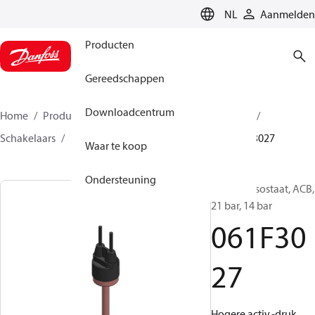
LANGUAGE
NL
Aanmelden
Producten
Gereedschappen
Downloadcentrum
Home
Producten
Climate Solutions voor cooling
Schakelaars
Mini-pressostaten
ACB / CCB
061F3027
Waar te koop
Ondersteuning
Mini-pressostaat, ACB,
21 bar, 14 bar
061F30
27
Hogere activ.-druk