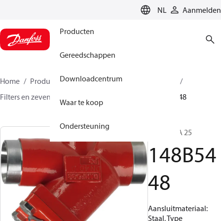
LANGUAGE
NL
Aanmelden
Producten
Gereedschappen
Downloadcentrum
Home
Producten
Climate Solutions voor cooling
Filters en zeven
Vuilfilters
Zeven
FIA
148B5448
Waar te koop
Ondersteuning
Zeven, FIA 25
148B54
48
Aansluitmateriaal:
Staal, Type