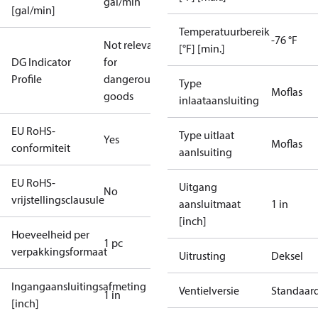
gal/min
[gal/min]
Temperatuurbereik
-76 °F
Not relevant
[°F] [min.]
DG Indicator
for
Profile
dangerous
Type
Moflas
goods
inlaataansluiting
EU RoHS-
Type uitlaat
Yes
Moflas
conformiteit
aanlsuiting
EU RoHS-
Uitgang
No
vrijstellingsclausule
aansluitmaat
1 in
[inch]
Hoeveelheid per
1 pc
verpakkingsformaat
Uitrusting
Deksel
Ingangaansluitingsafmeting
Ventielversie
Standaard
1 in
[inch]