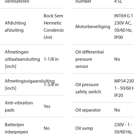
ventilatoren
number
4 SL
Bock Semi-
INT69 G 1
Afdichting
Hermetic
230V AC,
Motorbeveiliging
afsluiting
Condensing
50/60 Hz,
Unit
IP00
Afmetingen
Oil differential
uitlaataansluiting
1-1/8 in
pressure
No
[inch]
sensor
Afmetingzuigaansluiting
MP54 230
1-5/8 in
Oil pressure
[inch]
1 - 50/60 
safety switch
IP20
Anti-vibration
Yes
pads
Oil separator
No
Batterijen
230V - 1 -
No
Oil sump
inbegrepen
50/60 Hz,