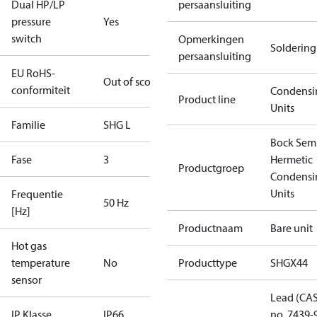
Dual HP/LP
persaansluiting
pressure
Yes
switch
Opmerkingen
Soldering
persaansluiting
EU RoHS-
Out of scope
conformiteit
Condensi
Product line
Units
Familie
SHG L
Bock Sem
Fase
3
Hermetic
Productgroep
Condensi
Units
Frequentie
50 Hz
[Hz]
Productnaam
Bare unit
Hot gas
temperature
No
Producttype
SHGX44
sensor
Lead (CA
IP Klasse
IP66
no. 7439-