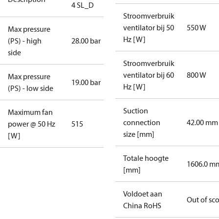
4 SL_D
Stroomverbruik
ventilator bij 50
550 W
Max pressure
Hz [W]
(PS) - high
28.00 bar
side
Stroomverbruik
ventilator bij 60
800 W
Max pressure
19.00 bar
Hz [W]
(PS) - low side
Suction
Maximum fan
connection
42.00 mm
power @ 50 Hz
515
size [mm]
[W]
Totale hoogte
1606.0 m
[mm]
Voldoet aan
Out of sc
China RoHS