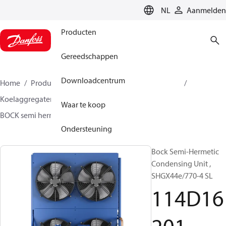
LANGUAGE
NL
Aanmelden
Producten
Gereedschappen
Downloadcentrum
Home
Producten
Climate Solutions voor cooling
Koelaggregaten
BOCK SH Gasgekoeld - 1-traps
Waar te koop
BOCK semi hermetic SHG-L
114D16201
Ondersteuning
Bock Semi-Hermetic
Condensing Unit ,
SHGX44e/770-4 SL
114D16