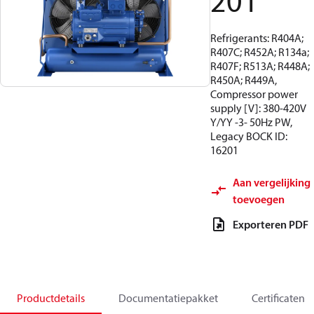
201
Refrigerants: R404A;
R407C; R452A; R134a;
R407F; R513A; R448A;
R450A; R449A,
Compressor power
supply [V]: 380-420V
Y/YY -3- 50Hz PW,
Legacy BOCK ID:
16201
Aan vergelijking
toevoegen
Exporteren PDF
Productdetails
Documentatiepakket
Certificaten