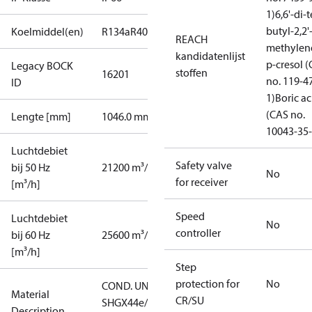
1)
6,6'-di-t
butyl-2,2'
Koelmiddel(en)
R134a
R404A
R407C
R407F
R448A
R449A
R450A
REACH
methylen
kandidatenlijst
p-cresol 
Legacy BOCK
stoffen
16201
no. 119-4
ID
1)
Boric ac
(CAS no.
Lengte [mm]
1046.0 mm
10043-35-
Luchtdebiet
Safety valve
bij 50 Hz
21200 m³/h
No
for receiver
[m³/h]
Speed
Luchtdebiet
No
controller
bij 60 Hz
25600 m³/h
[m³/h]
Step
protection for
No
COND. UNIT
Material
CR/SU
SHGX44e/770-
Description