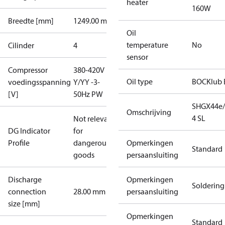
heater
160W
Breedte [mm]
1249.00 mm
Oil
temperature
No
Cilinder
4
sensor
Compressor
380-420V
Oil type
BOCKlub 
voedingsspanning
Y/YY -3-
[V]
50Hz PW
SHGX44e/
Omschrijving
4 SL
Not relevant
DG Indicator
for
Profile
dangerous
Opmerkingen
Standard
goods
persaansluiting
Discharge
Opmerkingen
Soldering
connection
28.00 mm
persaansluiting
size [mm]
Opmerkingen
Standard