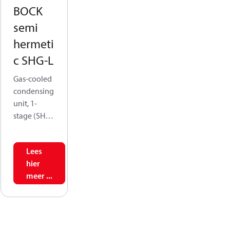
BOCK
semi
hermeti
c SHG-L
Gas-cooled
condensing
unit, 1-
stage (SHG-
L) with
displaceme
Lees
nt volumes
hier
from 5.4 to
meer ...
116.5 m³/h,
they feature
advanced
compressor
s like