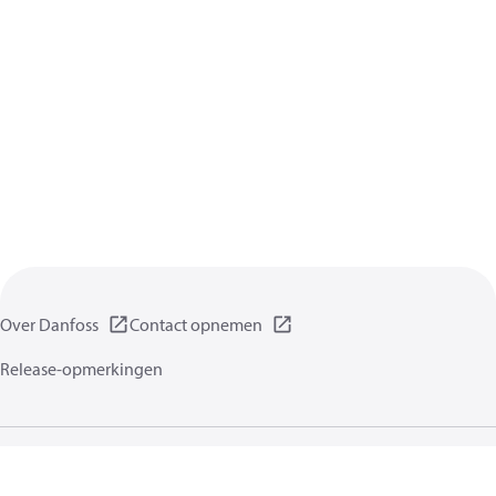
Over Danfoss
Contact opnemen
Release-opmerkingen
Gegevensbeschermingsbeleid
Gebruikersvoorwaarden