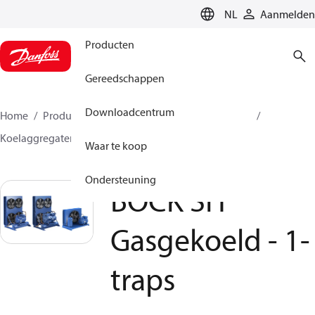
LANGUAGE
NL
Aanmelden
Producten
Gereedschappen
Downloadcentrum
Home
Producten
Climate Solutions voor cooling
Koelaggregaten
BOCK SH Gasgekoeld - 1-traps
Waar te koop
Ondersteuning
BOCK SH
Gasgekoeld - 1-
traps