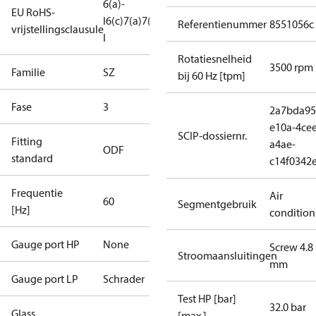
6(a)-
EU RoHS-
I
6(c)
7(a)
7(c)-
Referentienummer
8551056c
vrijstellingsclausule
I
Rotatiesnelheid
3500 rpm
Familie
SZ
bij 60 Hz [tpm]
Fase
3
2a7bda95
e10a-4cee
SCIP-dossiernr.
Fitting
a4ae-
ODF
standard
c14f0342
Frequentie
Air
60
Segmentgebruik
[Hz]
condition
Gauge port HP
None
Screw 4.8
Stroomaansluitingen
mm
Gauge port LP
Schrader
Test HP [bar]
32.0 bar
Glass
[max.]