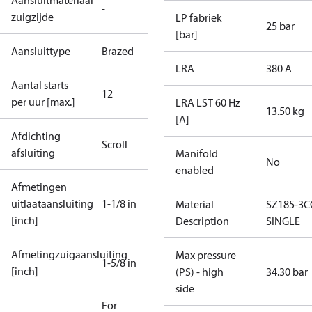
Aansluitmateriaal
-
zuigzijde
LP fabriek
25 bar
[bar]
Aansluittype
Brazed
LRA
380 A
Aantal starts
12
per uur [max.]
LRA LST 60 Hz
13.50 kg
[A]
Afdichting
Scroll
afsluiting
Manifold
No
enabled
Afmetingen
uitlaataansluiting
1-1/8 in
Material
SZ185-3C
[inch]
Description
SINGLE
Afmetingzuigaansluiting
Max pressure
1-5/8 in
[inch]
(PS) - high
34.30 bar
side
For