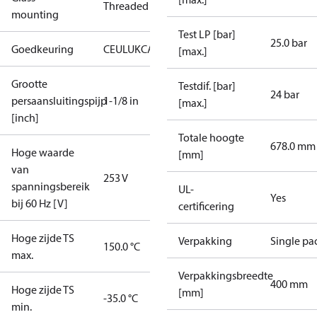
Threaded
mounting
Test LP [bar]
25.0 bar
Goedkeuring
CE
UL
UKCA
[max.]
Grootte
Testdif. [bar]
24 bar
persaansluitingspijp
1-1/8 in
[max.]
[inch]
Totale hoogte
678.0 mm
Hoge waarde
[mm]
van
253 V
spanningsbereik
UL-
Yes
bij 60 Hz [V]
certificering
Hoge zijde TS
Verpakking
Single pa
150.0 °C
max.
Verpakkingsbreedte
400 mm
Hoge zijde TS
[mm]
-35.0 °C
min.