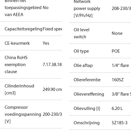
Binnen het
Network
toepassingsgebied
No
power supply
208-230/3
van AEEA
[V/Ph/Hz]
Capaciteitsregeling
Fixed speed
Oil level
None
switch
CE-keurmerk
Yes
Oil type
POE
China RoHS
exemption
7.1
7.3
8.1
8.3.1
Olie aftap
1/4'' flare
clause
Oliereferentie
160SZ
Cilinderinhoud
249.90 cm³
[cm3]
Olievereffening
3/8'' flare
Compressor
Olievulling [l]
6.20 L
voedingsspanning
200-230/3/60
[V]
Omschrijving
SZ185-3