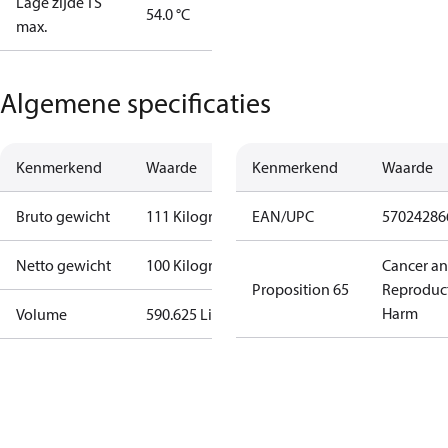
Lage zijde TS
54.0 °C
max.
Algemene specificaties
Kenmerkend
Waarde
Kenmerkend
Waarde
Bruto gewicht
111 Kilogram
EAN/UPC
57024286
Netto gewicht
100 Kilogram
Cancer a
Proposition 65
Reproduc
Harm
Volume
590.625 Liter