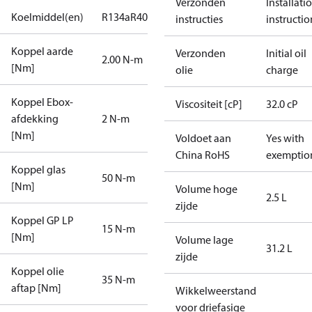
Verzonden
Installati
Koelmiddel(en)
R134a
R404A
R407C
instructies
instructio
Koppel aarde
Verzonden
Initial oil
2.00 N-m
[Nm]
olie
charge
Koppel Ebox-
Viscositeit [cP]
32.0 cP
afdekking
2 N-m
[Nm]
Voldoet aan
Yes with
China RoHS
exemptio
Koppel glas
50 N-m
[Nm]
Volume hoge
2.5 L
zijde
Koppel GP LP
15 N-m
[Nm]
Volume lage
31.2 L
zijde
Koppel olie
35 N-m
aftap [Nm]
Wikkelweerstand
voor driefasige