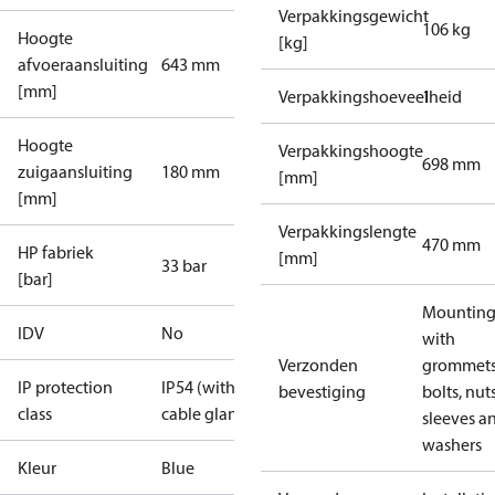
Verpakkingsgewicht
106 kg
Hoogte
[kg]
afvoeraansluiting
643 mm
[mm]
Verpakkingshoeveelheid
1
Hoogte
Verpakkingshoogte
698 mm
zuigaansluiting
180 mm
[mm]
[mm]
Verpakkingslengte
470 mm
HP fabriek
[mm]
33 bar
[bar]
Mounting 
IDV
No
with
Verzonden
grommets
IP protection
IP54 (with
bevestiging
bolts, nuts
class
cable gland)
sleeves a
washers
Kleur
Blue