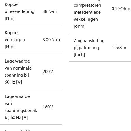
Koppel
compressoren
0.19 Ohm
olievereffening
48 N-m
met identieke
[Nm]
wikkelingen
[ohm]
Koppel
vermogen
3.00 N-m
Zuigaansluiting
[Nm]
pijpafmeting
1-5/8 in
[inch]
Lage waarde
van nominale
200 V
spanning bij
60 Hz [V]
Lage waarde
van
180 V
spanningsbereik
bij 60 Hz [V]