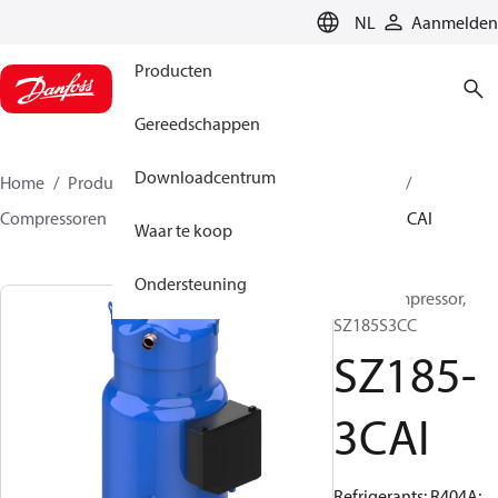
LANGUAGE
NL
Aanmelden
Producten
Gereedschappen
Downloadcentrum
Home
Producten
Climate Solutions voor cooling
Compressoren
Scroll-compressoren
SZ
SZ185-3CAI
Waar te koop
Ondersteuning
Scroll compressor,
SZ185S3CC
SZ185-
3CAI
Refrigerants: R404A;