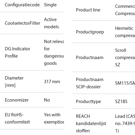
Configuratiecode
Single
Commerci
Product line
Compress
Active
CoolselectorFilter
models
Hermetic
Productgroep
compress
Not relevant
DG Indicator
for
Scroll
Profile
dangerous
Productnaam
compress
goods
SZ
Diameter
Productnaam
317 mm
SM115/SM
[mm]
SCIP-dossier
Economizer
No
Producttype
SZ185
EU RoHS-
Yes with
REACH
Lead (CA
conformiteit
exemptions
kandidatenlijst
no. 7439-
stoffen
1)