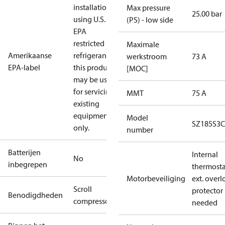
installations
Max pressure
25.00 bar
using U.S.
(PS) - low side
EPA
restricted
Maximale
Amerikaanse
refrigerants,
werkstroom
73 A
EPA-label
this product
[MOC]
may be used
for servicing
MMT
75 A
existing
equipment
Model
SZ185S3
only.
number
Batterijen
Internal
No
inbegrepen
thermosta
Motorbeveiliging
ext. over
Scroll
protector
Benodigdheden
compressor
needed