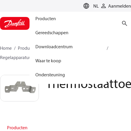
LANGUAGE
NL
Aanmelden
Producten
Gereedschappen
Downloadcentrum
Home
Producten
Climate Solutions voor cooling
Regelapparatuur
Thermostaattoebehoren
Waar te koop
Ondersteuning
Thermostaatto
Producten