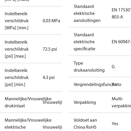
Standaard
EN 17530
elektrische
Instelbereik
803-A
aansluitingen
verschildruk
0.03 MPa
[MPa] [min.]
Standaard
elektrische
EN 60947
Instelbereik
specificatie
verschildruk
72.5 psi
[psi] [max.]
Type
G
drukaansluiting
Instelbereik
verschildruk
4.3 psi
[psi] [min.]
Vergrendelingsfunctie
Auto
Mannelijke/Vrouwelijke
Multi-
Vrouwelijk
Verpakking
drukinlaat
verpakki
Mannelijke/Vrouwelijke
Voldoet aan
Yes
elektrische
Vrouwelijk
China RoHS