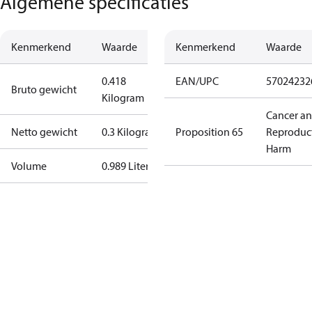
Algemene specificaties
Kenmerkend
Waarde
Kenmerkend
Waarde
0.418
EAN/UPC
57024232
Bruto gewicht
Kilogram
Cancer a
Netto gewicht
0.3 Kilogram
Proposition 65
Reproduc
Harm
Volume
0.989 Liter