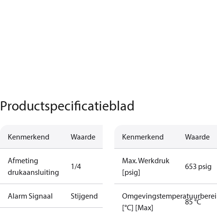
Productspecificatieblad
Kenmerkend
Waarde
Kenmerkend
Waarde
Afmeting
Max. Werkdruk
1/4
653 psig
drukaansluiting
[psig]
Alarm Signaal
Stijgend
Omgevingstemperatuurberei
85 °C
[°C] [Max]