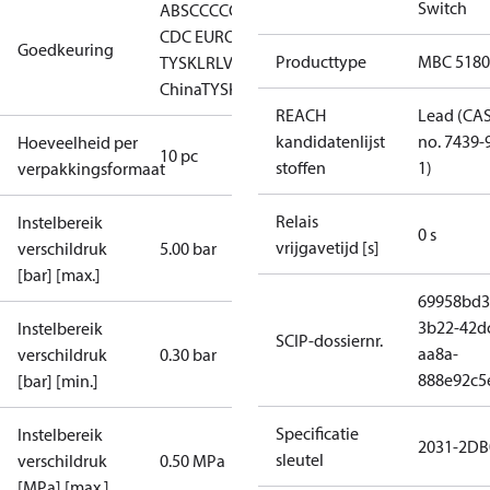
Switch
ABS
CCC
CCS
CE
EAC
GL
KRS
LLC
CDC EURO-
Goedkeuring
Producttype
MBC 5180
TYSK
LR
LVD
NKK
RINA
RoHS
RoHS
China
TYSK
REACH
Lead (CA
kandidatenlijst
no. 7439-
Hoeveelheid per
10 pc
stoffen
1)
verpakkingsformaat
Relais
Instelbereik
0 s
vrijgavetijd [s]
verschildruk
5.00 bar
[bar] [max.]
69958bd3
3b22-42d
Instelbereik
SCIP-dossiernr.
aa8a-
verschildruk
0.30 bar
888e92c5
[bar] [min.]
Specificatie
Instelbereik
2031-2DB
sleutel
verschildruk
0.50 MPa
[MPa] [max.]