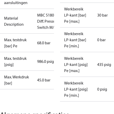
aansluitingen
Werkbereik
MBC 5180
LP-kant [bar]
30 bar
Material
Diff. Pressure
Pe [max.]
Description
Switch M/10
Werkbereik
Max. testdruk
LP-kant [bar]
0 bar
68.0 bar
[bar] Pe
Pe [min.]
Max. testdruk
Werkbereik
986.0 psig
[psig]
LP-kant [psig]
435 psig
Pe [max.]
Max. Werkdruk
45.0 bar
[bar]
Werkbereik
LP-kant [psig]
0 psig
Pe [min.]