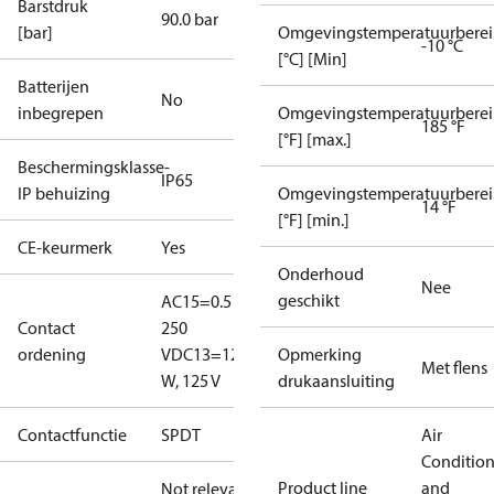
Barstdruk
90.0 bar
[bar]
Omgevingstemperatuurberei
-10 °C
[°C] [Min]
Batterijen
No
inbegrepen
Omgevingstemperatuurberei
185 °F
[°F] [max.]
Beschermingsklasse-
IP65
IP behuizing
Omgevingstemperatuurberei
14 °F
[°F] [min.]
CE-keurmerk
Yes
Onderhoud
Nee
geschikt
AC15=0.5 A,
Contact
250
ordening
V
DC13=12
Opmerking
Met flens
W, 125 V
drukaansluiting
Contactfunctie
SPDT
Air
Conditio
Product line
and
Not relevant