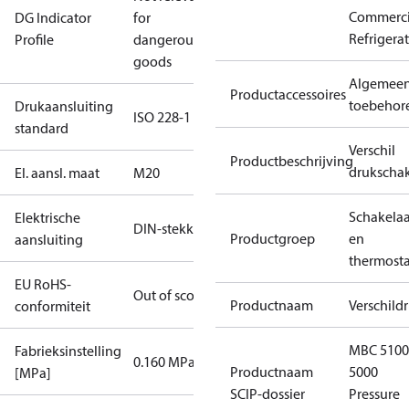
Commerci
DG Indicator
for
Refrigera
Profile
dangerous
goods
Algemee
Productaccessoires
toebehor
Drukaansluiting
ISO 228-1
standard
Verschil
Productbeschrijving
drukschak
El. aansl. maat
M20
Schakelaa
Elektrische
DIN-stekker
Productgroep
en
aansluiting
thermost
EU RoHS-
Out of scope
Productnaam
Verschild
conformiteit
MBC 5100
Fabrieksinstelling
0.160 MPa
Productnaam
5000
[MPa]
SCIP-dossier
Pressure