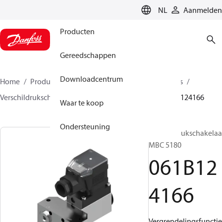
LANGUAGE
NL
Aanmelden
Producten
Gereedschappen
Downloadcentrum
Home
Producten
Sensing solutions
Schakelaars
Verschildrukschakelaars
MBC 5080 and 5180
061B124166
Waar te koop
Ondersteuning
Verschildrukschakelaa
MBC 5180
061B12
4166
Vergrendelingsfunctie