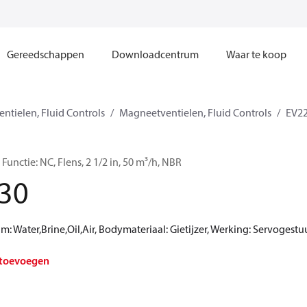
Gereedschappen
Downloadcentrum
Waar te koop
ntielen, Fluid Controls
Magneetventielen, Fluid Controls
EV2
unctie: NC, Flens, 2 1/2 in, 50 m³/h, NBR
30
Water,Brine,Oil,Air, Bodymateriaal: Gietijzer, Werking: Servogestuu
 toevoegen