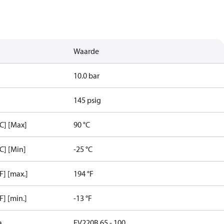
Waarde
10.0 bar
145 psig
C] [Max]
90 °C
C] [Min]
-25 °C
] [max.]
194 °F
] [min.]
-13 °F
a
EV220B 65 - 100