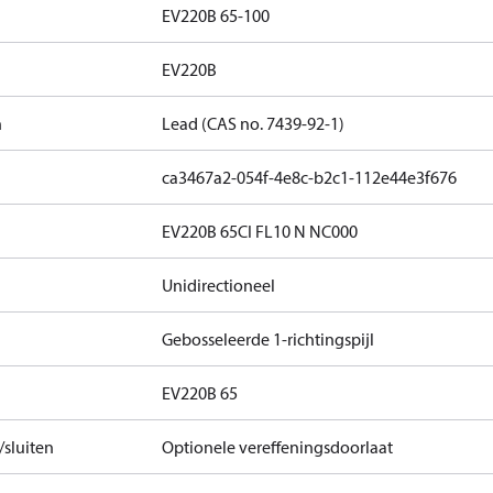
EV220B 65-100
EV220B
n
Lead (CAS no. 7439-92-1)
ca3467a2-054f-4e8c-b2c1-112e44e3f676
EV220B 65CI FL10 N NC000
Unidirectioneel
Gebosseleerde 1-richtingspijl
EV220B 65
sluiten
Optionele vereffeningsdoorlaat