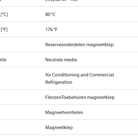
[°C]
80 °C
[°F]
176 °F
Reserveonderdelen magneetklep
tie
Neutrale media
Air Conditioning and Commercial
Refrigeration
Flenzen
Toebehoren magneetklep
Magneetventielen
Magneetklep