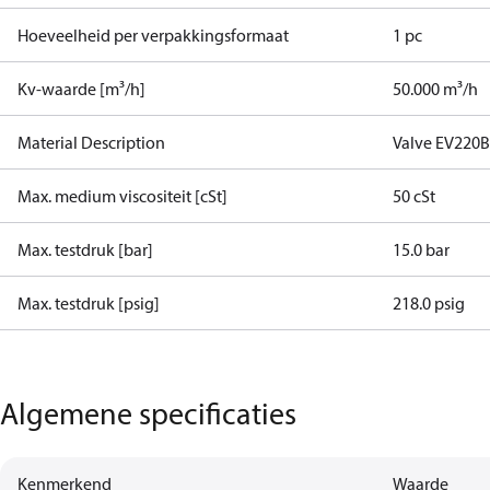
Hoeveelheid per verpakkingsformaat
1 pc
Kv-waarde [m³/h]
50.000 m³/h
Material Description
Valve EV220B
Max. medium viscositeit [cSt]
50 cSt
Max. testdruk [bar]
15.0 bar
Max. testdruk [psig]
218.0 psig
Algemene specificaties
Kenmerkend
Waarde