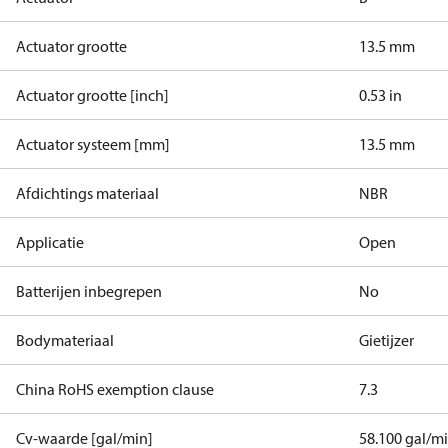
Actuator grootte
13.5 mm
Actuator grootte [inch]
0.53 in
Actuator systeem [mm]
13.5 mm
Afdichtings materiaal
NBR
Applicatie
Open
Batterijen inbegrepen
No
Bodymateriaal
Gietijzer
China RoHS exemption clause
7.3
Cv-waarde [gal/min]
58.100 gal/m