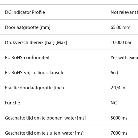
DG Indicator Profile
Not relevant
Doorlaatgrootte [mm]
65.00 mm
Drukverschilbereik [bar] [Max]
10.000 bar
EU RoHS-conformiteit
Yes with exe
EU RoHS-vrijstellingsclausule
6(c)
Fractie doorlaatgrootte [inch]
2 1/4 in
Functie
NC
Geschatte tijd om te openen, water [ms]
5000 ms
Geschatte tijd om te sluiten, water [ms]
7000 ms