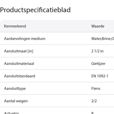
Productspecificatieblad
Kenmerkend
Waarde
Aanbevelingen medium
Water,Brine,Oi
Aansluitmaat [in]
2 1/2 in
Aansluitmateriaal
Gietijzer
Aansluitstandaard
EN 1092-1
Aansluittype
Flens
Aantal wegen
2/2
Actuator
B