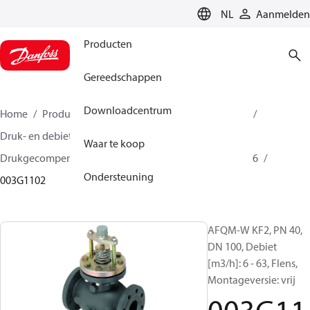
LANGUAGE
NL
Aanmelden
Producten
Gereedschappen
Downloadcentrum
Home
Producten
Climate Solutions voor heating
Druk- en debietregelaars
Waar te koop
Drukgecompenseerde regelafsluiters
AFQM / AFQM 6
Ondersteuning
003G1102
AFQM-W KF2, PN 40,
DN 100, Debiet
[m3/h]: 6 - 63, Flens,
Montageversie: vrij