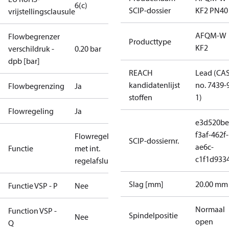
6(c)
SCIP-dossier
KF2 PN40
vrijstellingsclausule
AFQM-W
Flowbegrenzer
Producttype
KF2
verschildruk -
0.20 bar
dpb [bar]
REACH
Lead (CA
kandidatenlijst
no. 7439-
Flowbegrenzing
Ja
stoffen
1)
Flowregeling
Ja
e3d520be
f3af-462f-
Flowregelaar
SCIP-dossiernr.
ae6c-
Functie
met int.
c1f1d933
regelafsluiter
Slag [mm]
20.00 mm
Functie VSP - P
Nee
Normaal
Function VSP -
Spindelpositie
Nee
open
Q