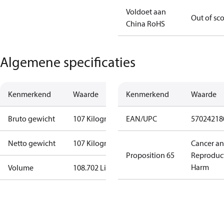
Voldoet aan
Out of sc
China RoHS
Algemene specificaties
Kenmerkend
Waarde
Kenmerkend
Waarde
Bruto gewicht
107 Kilogram
EAN/UPC
57024218
Netto gewicht
107 Kilogram
Cancer a
Proposition 65
Reproduc
Harm
Volume
108.702 Liter