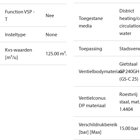
District
Function VSP -
Nee
Toegestane
heating/c
T
media
circulatio
water
Insteltype
None
Toepassing
Stadsver
Kvs-waarden
125.00 m³/h
[m³/u]
Gietstaal
Ventielbodymateriaal
GP240GH
(GS-C 25)
Roestvrij
Ventielconus
staal, mat.
DP materiaal
1.4404
Verschildrukbereik
15.00 bar
[bar] [Max]