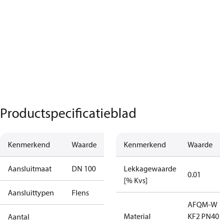
Productspecificatieblad
Kenmerkend
Waarde
Kenmerkend
Waarde
Aansluitmaat
DN 100
Lekkagewaarde
0.01
[% Kvs]
Aansluittypen
Flens
AFQM-W
Material
KF2 PN40
Aantal