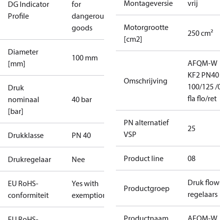
Montageversie
vrij
DG Indicator
for
Profile
dangerous
Motorgrootte
goods
250 cm²
[cm2]
Diameter
100 mm
AFQM-W
[mm]
KF2 PN40
Omschrijving
100/125 /
Druk
fla flo/ret
nominaal
40 bar
[bar]
PN alternatief
25
VSP
Drukklasse
PN 40
Product line
08
Drukregelaar
Nee
Druk flow
EU RoHS-
Yes with
Productgroep
regelaars
conformiteit
exemptions
Productnaam
AFQM-W
EU RoHS-