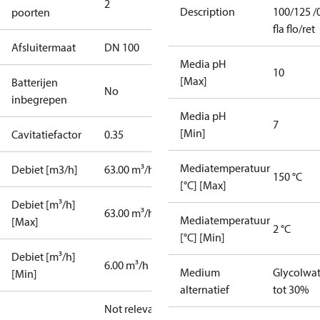
2
Description
100/125 /
poorten
fla flo/ret
Afsluitermaat
DN 100
Media pH
10
[Max]
Batterijen
No
inbegrepen
Media pH
7
[Min]
Cavitatiefactor
0.35
Mediatemperatuur
Debiet [m3/h]
63.00 m³/h
150 °C
[°C] [Max]
Debiet [m³/h]
63.00 m³/h
Mediatemperatuur
[Max]
2 °C
[°C] [Min]
Debiet [m³/h]
6.00 m³/h
Medium
Glycolwat
[Min]
alternatief
tot 30%
Not relevant