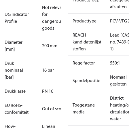
afsluiters
Not relevant
DG Indicator
for
Producttype
PCV-VFG 
Profile
dangerous
goods
REACH
Lead (CA
kandidatenlijst
no. 7439-
Diameter
200 mm
stoffen
1)
[mm]
Regelfactor
550:1
Druk
nominaal
16 bar
[bar]
Normaal
Spindelpositie
gesloten
Drukklasse
PN 16
District
Toegestane
heating/c
EU RoHS-
Out of scope
media
circulatio
conformiteit
water
Flow-
Lineair