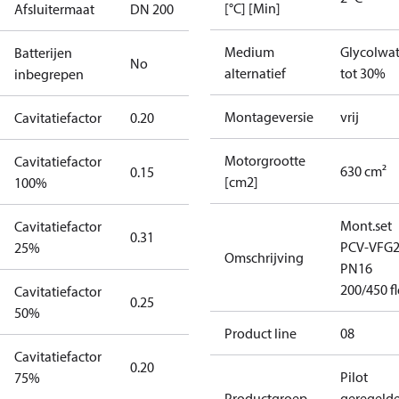
[°C] [Min]
Afsluitermaat
DN 200
Medium
Glycolwat
Batterijen
No
alternatief
tot 30%
inbegrepen
Montageversie
vrij
Cavitatiefactor
0.20
Motorgrootte
Cavitatiefactor
630 cm²
0.15
[cm2]
100%
Mont.set
Cavitatiefactor
0.31
PCV-VFG
25%
Omschrijving
PN16
200/450 f
Cavitatiefactor
0.25
50%
Product line
08
Cavitatiefactor
0.20
Pilot
75%
Productgroep
geregeld