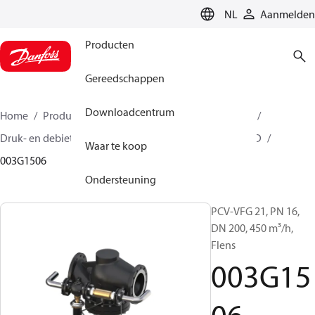
LANGUAGE
NL
Aanmelden
Producten
Gereedschappen
Downloadcentrum
Home
Producten
Climate Solutions voor heating
Druk- en debietregelaars
Pilot control valves
PCVD
Waar te koop
003G1506
Ondersteuning
PCV-VFG 21, PN 16,
DN 200, 450 m³/h,
Flens
003G15