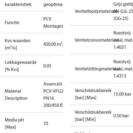
Grijs gieti
karakteristiek
geoptimaliseerd
Ventielbodymateriaal
EN-GJL-2
(GG-25)
PCV
Functie
Montageset
Roestvrij
Ventielconusmateriaal
staal, mat.
Kvs-waarden
450.00 m³/h
1.4021
[m³/u]
Roestvrij
Lekkagewaarde
0.05
Ventielzittingmateriaal
staal, mat.
[% Kvs]
1.4313
Assem.kit
Verschildrukbereik
Material
PCV-VFG21
15.00 bar
[bar] [Max]
Description
PN16
200/450 fl.
Verschildrukbereik
0.50 bar
[bar] [Min]
Media pH
10
[Max]