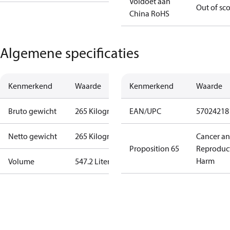
Voldoet aan
Out of sc
China RoHS
Algemene specificaties
Kenmerkend
Waarde
Kenmerkend
Waarde
Bruto gewicht
265 Kilogram
EAN/UPC
57024218
Netto gewicht
265 Kilogram
Cancer a
Proposition 65
Reproduc
Harm
Volume
547.2 Liter