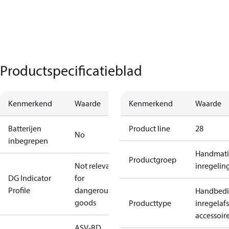
Productspecificatieblad
Kenmerkend
Waarde
Kenmerkend
Waarde
Batterijen
Product line
28
No
inbegrepen
Handmat
Productgroep
Not relevant
inregelin
DG Indicator
for
Profile
dangerous
Handbed
goods
Producttype
inregelafs
accessoir
ASV-BD,