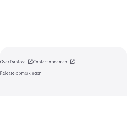
Over Danfoss
Contact opnemen
Release-opmerkingen
Gegevensbeschermingsbeleid
Gebruikersvoorwaarden
Algemene informatie
Cookies