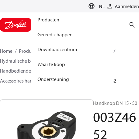
LANGUAGE
NL
Aanmelden
Producten
Gereedschappen
Downloadcentrum
Home
Producten
Climate Solutions voor heating
Hydraulische balans & inregeling
Waar te koop
Handbediende inregelafsluiters
Ondersteuning
Accessoires handbediende inregelafsluiters
003Z4652
Handknop DN 15 - 50
003Z46
52