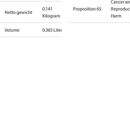
Cancer a
0.141
Proposition 65
Reproduc
Netto gewicht
Kilogram
Harm
Volume
0.365 Liter