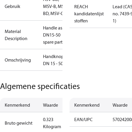
Gebruik
MSV-B, MSV-
REACH
Lead (CA
BD, MSV-O
kandidatenlijst
no. 7439-
stoffen
1)
Handle ass'y
Material
DN15-50
Description
spare part
Handknop
Omschrijving
DN 15 - 50
Algemene specificaties
Kenmerkend
Waarde
Kenmerkend
Waarde
0.323
EAN/UPC
57024200
Bruto gewicht
Kilogram