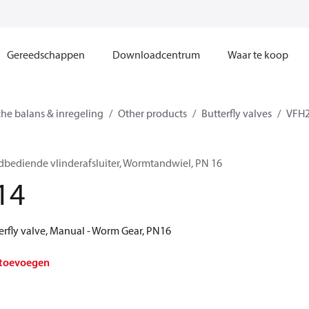
Gereedschappen
Downloadcentrum
Waar te koop
he balans & inregeling
Other products
Butterfly valves
VFH
bediende vlinderafsluiter, Wormtandwiel, PN 16
14
erfly valve, Manual - Worm Gear, PN16
 toevoegen