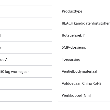
Producttype
REACH kandidatenlijst stoffe
Rotatiehoek [°]
l
SCIP-dossiernr.
h
Toepassing
de A
Ventielbodymateriaal
50 lug worm gear
Voldoet aan China RoHS
Werkkoppel [Nm]