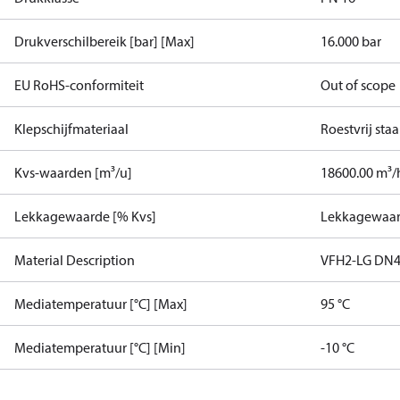
Drukverschilbereik [bar] [Max]
16.000 bar
EU RoHS-conformiteit
Out of scope
Klepschijfmateriaal
Roestvrij staa
Kvs-waarden [m³/u]
18600.00 m³/
Lekkagewaarde [% Kvs]
Lekkagewaar
Material Description
VFH2-LG DN4
Mediatemperatuur [°C] [Max]
95 °C
Mediatemperatuur [°C] [Min]
-10 °C