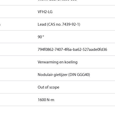
VFH2-LG
n
Lead (CAS no. 7439-92-1)
90 °
794f0862-7407-4f6a-ba62-527aade0fd36
Verwarming en koeling
Nodulair gietijzer (DIN GGG40)
Out of scope
1600 N-m