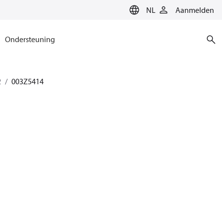
NL
Aanmelden
Ondersteuning
2
003Z5414