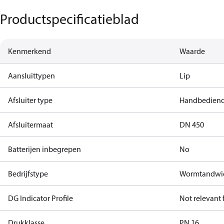
Productspecificatieblad
Kenmerkend
Waarde
Aansluittypen
Lip
Afsluiter type
Handbediende
Afsluitermaat
DN 450
Batterijen inbegrepen
No
Bedrijfstype
Wormtandwi
DG Indicator Profile
Not relevant
Drukklasse
PN 16