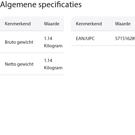
Algemene specificaties
Kenmerkend
Waarde
Kenmerkend
Waarde
1.14
EAN/UPC
57151628
Bruto gewicht
Kilogram
1.14
Netto gewicht
Kilogram