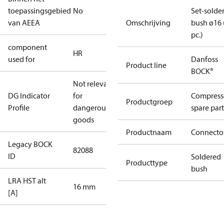
toepassingsgebied
No
Set-solde
van AEEA
Omschrijving
bush ø16 
pc.)
component
HR
used for
Danfoss
Product line
BOCK®
Not relevant
DG Indicator
for
Compress
Productgroep
Profile
dangerous
spare part
goods
Productnaam
Connecto
Legacy BOCK
82088
ID
Soldered
Producttype
bush
LRA HST alt
16 mm
[A]