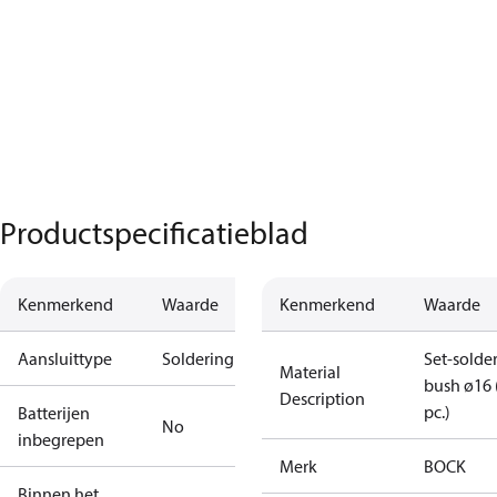
Productspecificatieblad
Kenmerkend
Waarde
Kenmerkend
Waarde
Aansluittype
Soldering
Set-solde
Material
bush ø16 
Description
pc.)
Batterijen
No
inbegrepen
Merk
BOCK
Binnen het