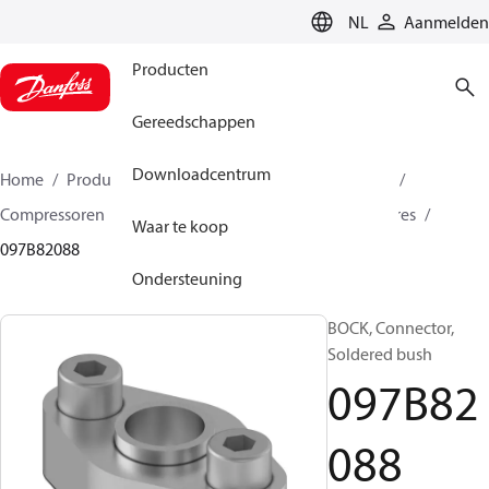
LANGUAGE
NL
Aanmelden
Producten
Gereedschappen
Downloadcentrum
Home
Producten
Climate Solutions voor heating
Compressoren
BOCK reserveonderdelen en accessoires
Waar te koop
097B82088
Ondersteuning
BOCK, Connector,
Soldered bush
097B82
088