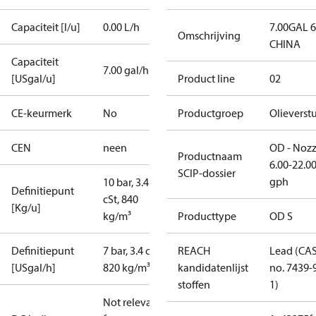
Capaciteit [l/u]
0.00 L/h
7.00GAL 
Omschrijving
CHINA
Capaciteit
7.00 gal/h
[USgal/u]
Product line
02
CE-keurmerk
No
Productgroep
Olieverstu
CEN
neen
OD - Nozz
Productnaam
6.00-22.0
SCIP-dossier
gph
10 bar, 3.4
Definitiepunt
cSt, 840
[Kg/u]
kg/m³
Producttype
OD S
Definitiepunt
7 bar, 3.4 cSt,
REACH
Lead (CA
[USgal/h]
820 kg/m³
kandidatenlijst
no. 7439-
stoffen
1)
Not relevant