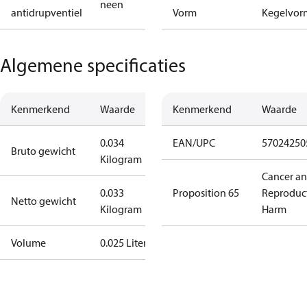
neen
antidrupventiel
Vorm
Kegelvor
Algemene specificaties
Kenmerkend
Waarde
Kenmerkend
Waarde
0.034
EAN/UPC
57024250
Bruto gewicht
Kilogram
Cancer a
0.033
Proposition 65
Reproduc
Netto gewicht
Kilogram
Harm
Volume
0.025 Liter