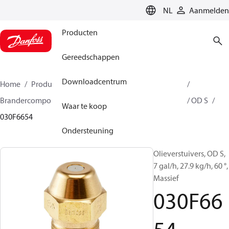
LANGUAGE
NL
Aanmelden
Producten
Gereedschappen
Downloadcentrum
Home
Producten
Climate Solutions voor heating
Brandercomponenten
Olieverstuiver
OD B / OD H / OD S
Waar te koop
030F6654
Ondersteuning
Olieverstuivers, OD S,
7 gal/h, 27.9 kg/h, 60 °,
Massief
030F66