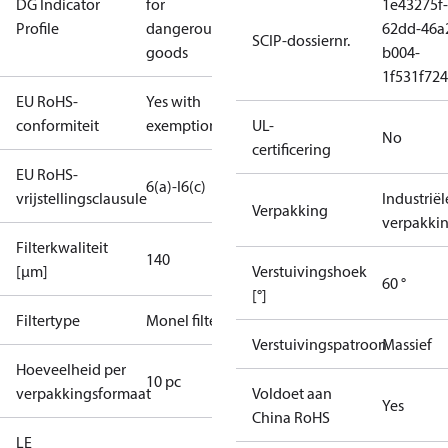
DG Indicator
for
1e43275f-
Profile
dangerous
62dd-46a
SCIP-dossiernr.
goods
b004-
1f531f72
EU RoHS-
Yes with
conformiteit
exemptions
UL-
No
certificering
EU RoHS-
6(a)-I
6(c)
vrijstellingsclausule
Industriël
Verpakking
verpakki
Filterkwaliteit
140
[µm]
Verstuivingshoek
60 °
[°]
Filtertype
Monel filter
Verstuivingspatroon
Massief
Hoeveelheid per
10 pc
verpakkingsformaat
Voldoet aan
Yes
China RoHS
LE