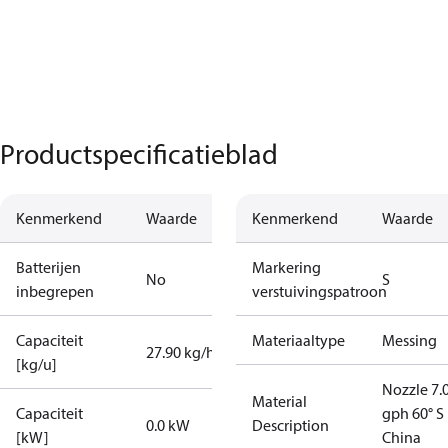
Productspecificatieblad
Kenmerkend
Waarde
Kenmerkend
Waarde
Batterijen
Markering
No
S
inbegrepen
verstuivingspatroon
Capaciteit
Materiaaltype
Messing
27.90 kg/h
[kg/u]
Nozzle 7.
Material
Capaciteit
gph 60° S
0.0 kW
Description
[kW]
China