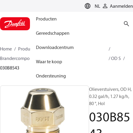
LANGUAGE
NL
Aanmelden
Producten
Gereedschappen
Downloadcentrum
Home
Producten
Climate Solutions voor heating
Brandercomponenten
Olieverstuiver
OD B / OD H / OD S
Waar te koop
030B8543
Ondersteuning
Olieverstuivers, OD H,
0.32 gal/h, 1.27 kg/h,
80 °, Hol
030B85