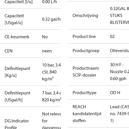
Capaciteit [l/u]
0.00 L/h
0.32GAL 8
Omschrijving
STUKS
Capaciteit
0.32 gal/h
BLISTER
[USgal/u]
Product line
02
CE-keurmerk
No
Productgroep
Olieverstu
CEN
neen
30 H F -
10 bar, 3.4
Productnaam
Definitiepunt
Nozzle 0.
cSt, 840
SCIP-dossier
[Kg/u]
0.60 gph
kg/m³
Producttype
OD H
Definitiepunt
7 bar, 3.4 cSt,
[USgal/h]
820 kg/m³
REACH
Lead (CA
kandidatenlijst
no. 7439-
Not relevant
stoffen
1)
DG Indicator
for
Profile
dangerous