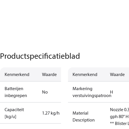
Productspecificatieblad
Kenmerkend
Waarde
Kenmerkend
Waarde
Batterijen
Markering
No
H
inbegrepen
verstuivingspatroon
Capaciteit
Nozzle 0.
1.27 kg/h
Material
[kg/u]
gph 80° H
Description
** Blister