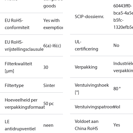
goods
60443ff0-
bca5-4a5
SCIP-dossiernr.
b5fc-
EU RoHS-
Yes with
1320efb5
conformiteit
exemptions
UL-
EU RoHS-
No
6(a)-I
6(c)
certificering
vrijstellingsclausule
Industriël
Filterkwaliteit
Verpakking
30
verpakki
[µm]
Verstuivingshoek
Filtertype
Sinter
80 °
[°]
Hoeveelheid per
50 pc
Verstuivingspatroon
Hol
verpakkingsformaat
Voldoet aan
LE
Yes
neen
China RoHS
antidrupventiel