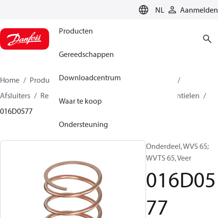
LANGUAGE
NL
Aanmelden
Producten
Gereedschappen
Downloadcentrum
Home
Producten
Climate Solutions voor cooling
Afsluiters
Reserveonderdelen en accessoires voor ventielen
Waar te koop
016D0577
Ondersteuning
Onderdeel, WVS 65;
WVTS 65, Veer
016D05
77