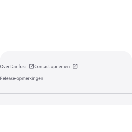
Over Danfoss
Contact opnemen
Release-opmerkingen
Gegevensbeschermingsbeleid
Gebruikersvoorwaarden
Algemene informatie
Cookies