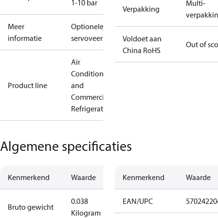
1-10 bar
Multi-
Verpakking
verpakki
Meer
Optionele
informatie
servoveer
Voldoet aan
Out of sc
China RoHS
Air
Conditioning
Product line
and
Commercial
Refrigeration
Algemene specificaties
Kenmerkend
Waarde
Kenmerkend
Waarde
0.038
EAN/UPC
57024220
Bruto gewicht
Kilogram