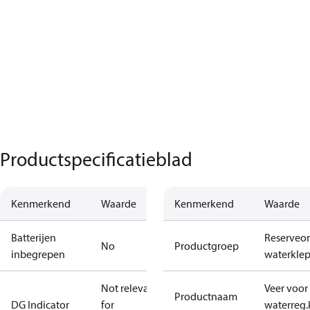
Productspecificatieblad
Kenmerkend
Waarde
Kenmerkend
Waarde
Batterijen
Reserveo
No
Productgroep
inbegrepen
waterkle
Not relevant
Veer voor
Productnaam
DG Indicator
for
waterreg.