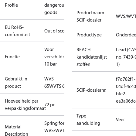
Profile
dangerous
goods
Productnaam
WVS/WV
SCIP-dossier
EU RoHS-
Out of scope
conformiteit
Producttype
Onderdee
Voor
REACH
Lead (CA
Functie
verschildruk=1-
kandidatenlijst
no. 7439-
10 bar
stoffen
1)
Gebruikt in
WVS
f7d782f1-
product
65
WVTS 65
04df-4c40
SCIP-dossiernr.
bfe2-
Hoeveelheid per
ea3a06dc
72 pc
verpakkingsformaat
Type
Veer
Spring for
aanduiding
Material
WVS/WVTS
Description